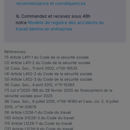
reconnaissance et conséquences
📃 Commandez et recevez sous 48h
notre
Modèle de registre des accidents du
travail bénins en entreprise
Références:
(1) Article
L411-1
du Code de la sécurité sociale
(2) Article
L411-2
du Code de la sécurité sociale
(3) Cass. Soc., 11 avril 2002, n°
00-16535
(4) Article
L452-2
du Code de la sécurité sociale
(5) Article
L452-3
du Code de la sécurité sociale
(6) Cass. Soc., 4 avril 2012, n°
11-15393
(7) Loi n°
2025-199
du 28 février 2025 de financement de la
sécurité sociale pour 2025
(8) Cass. Soc., 8 juillet 2010, n°
09-16180
et Cass. civ. 2, 9 juillet
2015, n°
14–20679
(9) Article
L1226-1
du Code du travail
(10) Article
D1226-3
du Code du travail
(11) Article
L1226-7
du Code du travail
(12) Article
L1226-9
du Code du travail