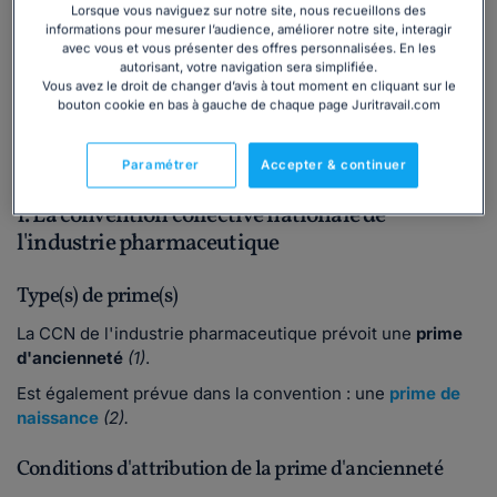
Lorsque vous naviguez sur notre site, nous recueillons des
informations pour mesurer l’audience, améliorer notre site, interagir
avec vous et vous présenter des offres personnalisées. En les
autorisant, votre navigation sera simplifiée.
Vous avez le droit de changer d’avis à tout moment en cliquant sur le
Top 11 des conventions collectives nationales
bouton cookie en bas à gauche de chaque page Juritravail.com
les plus avantageuses/favorables pour les
salariés en matière de primes ?
Paramétrer
Accepter & continuer
1. La convention collective nationale de
l'industrie pharmaceutique
Type(s) de prime(s)
La CCN de l'industrie pharmaceutique prévoit une
prime
d'ancienneté
(1)
.
Est également prévue dans la convention : une
prime de
naissance
(2).
Conditions d'attribution de la prime d'ancienneté