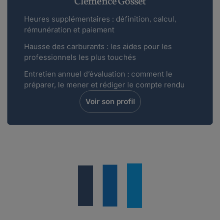
Clémence Gosset
est perturbant de dépenser...
Heures supplémentaires : définition, calcul,
Lire plus
rémunération et paiement
Hausse des carburants : les aides pour les
barbara38.
professionnels les plus touchés
le 14-03-2014
Bonsoir pour vous répondre cher
Entretien annuel d’évaluation : comment le
préparer, le mener et rédiger le compte rendu
cestmoiduchmol,Je vous invite a lire l
ordonnance d...
Voir son profil
Lire plus
cmoiduchmol.
le 14-03-2014
En prenant une forme dématérialisée, les titres
de paiement sp&eacu...
Lire plus