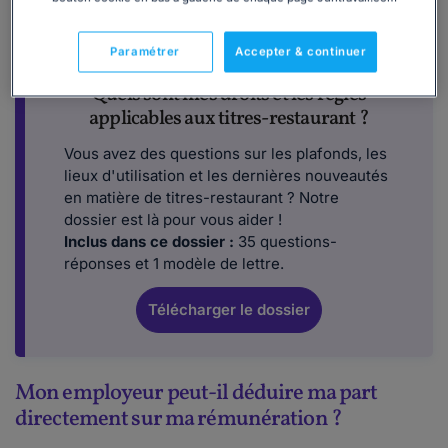
Paramétrer
Accepter & continuer
Quels sont mes droits et les règles
applicables aux titres-restaurant ?
Vous avez des questions sur les plafonds, les
lieux d'utilisation et les dernières nouveautés
en matière de titres-restaurant ? Notre
dossier est là pour vous aider !
Inclus dans ce dossier :
35 questions-
réponses et 1 modèle de lettre.
Télécharger le dossier
Mon employeur peut-il déduire ma part
directement sur ma rémunération ?