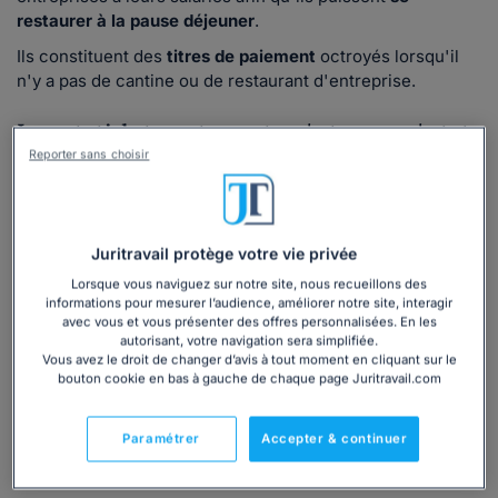
restaurer à la pause déjeuner
.
Ils constituent des
titres de paiement
octroyés lorsqu'il
n'y a pas de cantine ou de restaurant d'entreprise.
La carte tickets-restaurant : qu'est-ce que c'est et
comment fonctionne-t-elle ?
Reporter sans choisir
Les
titres-restaurant
peuvent être
attribués
sur papier ou
de façon dématérialisée
(2)
.
Juritravail protège votre vie privée
La mise en place d'une carte individualisée ouvre la
possibilité à l'employeur de
la
recharger à distance
en
Lorsque vous naviguez sur notre site, nous recueillons des
informations pour mesurer l’audience, améliorer notre site, interagir
attribuant le
nombre exact de tickets-restaurant à chaque
avec vous et vous présenter des offres personnalisées. En les
salarié
(= leur somme exacte), et au salarié de l'utiliser
autorisant, votre navigation sera simplifiée.
comme moyen de paiement.
Vous avez le droit de changer d’avis à tout moment en cliquant sur le
bouton cookie en bas à gauche de chaque page Juritravail.com
Qui a le droit aux tickets-restaurant dans une
entreprise ?
Paramétrer
Accepter & continuer
L’attribution des titres-restaurant concerne :