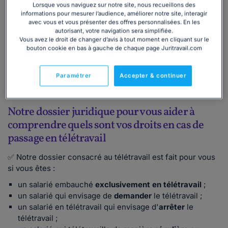
Lorsque vous naviguez sur notre site, nous recueillons des
nouveautés juridiques ;
informations pour mesurer l’audience, améliorer notre site, interagir
une
fiche explicative
complète et adaptée à vos
avec vous et vous présenter des offres personnalisées. En les
besoins sur le sujet ;
autorisant, votre navigation sera simplifiée.
Vous avez le droit de changer d’avis à tout moment en cliquant sur le
des
modèles de lettres
prêts à l'emploi (demande de
bouton cookie en bas à gauche de chaque page Juritravail.com
passage en télétravail, demande d'arrêt du télétravail,
demande d'échange pour avertir votre employeur de
diverses problématiques : panne du matériel, isolement
Paramétrer
Accepter & continuer
social, etc.).
Notre dossier juridique pour vous aider à
comprendre quels sont vos droits en cas de
passage en télétravail
✅ Notre dossier consacré au télétravail est fait pour vous
si vous êtes :
un salarié embauché
exclusivement en télétravail
;
un salarié qui envisage de
demander
le télétravail ;
un salarié en télétravail qui envisage d'
arrêter
le
télétravail ;