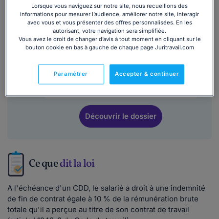
Lorsque vous naviguez sur notre site, nous recueillons des
informations pour mesurer l’audience, améliorer notre site, interagir
Ce
modèle de lettre
est inclus dans le
avec vous et vous présenter des offres personnalisées. En les
dossier :
autorisant, votre navigation sera simplifiée.
Vous avez le droit de changer d’avis à tout moment en cliquant sur le
bouton cookie en bas à gauche de chaque page Juritravail.com
Tout savoir sur la prime de précarité :
montant, calcul, versements...
Paramétrer
Accepter & continuer
137 463
utilisateurs ont consulté ce dossier
Découvrir
le dossier
Ce que
dit la loi
A l'échéance d'un CDD, le salarié a droit à une indemnité
de fin de contrat égale à 10 % de la rémunération brute
totale qu'il a perçue au titre de son contrat de travail