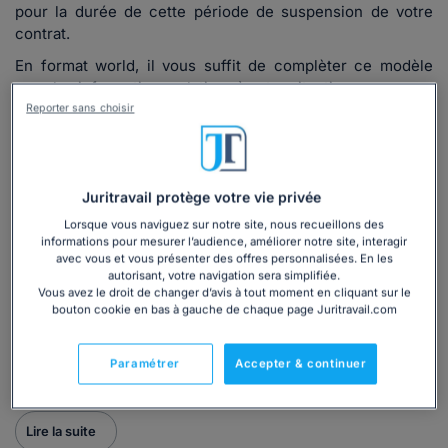
pour la durée de cette période de suspension de votre
contrat.
En format world, il vous suffit de complèter ce modèle
avec les informations relatives à votre situation.
Reporter sans choisir
Quand utiliser notre modèle de lettre ?
Votre employeur vous a
mis à pied à titre conservatoire
le
temps de la procédure disciplinaire initiée à votre
Juritravail protège votre vie privée
encontre.
Lorsque vous naviguez sur notre site, nous recueillons des
informations pour mesurer l’audience, améliorer notre site, interagir
Or vous n'avez
pas été licencié pour faute grave ou
avec vous et vous présenter des offres personnalisées. En les
lourde
au terme de celle-ci.
autorisant, votre navigation sera simplifiée.
Vous avez le droit de changer d’avis à tout moment en cliquant sur le
Par conséquent, vous souhaitez solliciter votre employeur
bouton cookie en bas à gauche de chaque page Juritravail.com
afin qu'il vous
verse votre rémunération afférente à
cette période d'éviction temporaire
.
Paramétrer
Accepter & continuer
Lire la suite