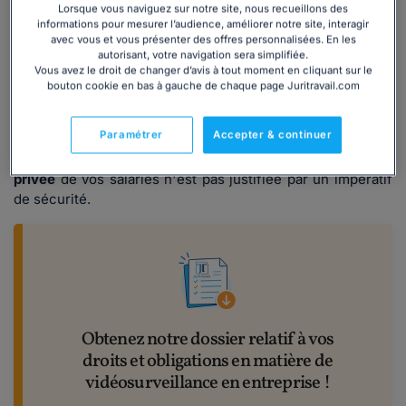
image en permanence.
Lorsque vous naviguez sur notre site, nous recueillons des
informations pour mesurer l’audience, améliorer notre site, interagir
Il est donc primordial que vous choisissiez avec rigueur
avec vous et vous présenter des offres personnalisées. En les
autorisant, votre navigation sera simplifiée.
l'emplacement de vos caméras, afin de veiller à leur
Vous avez le droit de changer d’avis à tout moment en cliquant sur le
licéité : elles peuvent filmer les entrées et sorties des
bouton cookie en bas à gauche de chaque page Juritravail.com
locaux de travail, les issues de secours, les zones de
stockage, mais en aucun cas les vestiaires, les sanitaires,
Paramétrer
Accepter & continuer
les salles de pauses ou de repos, ou encore les locaux
syndicaux. Dans ces derniers cas, l'
atteinte à la vie
privée
de vos salariés n'est pas justifiée par un impératif
de sécurité.
Obtenez notre dossier relatif à vos
droits et obligations en matière de
vidéosurveillance en entreprise !