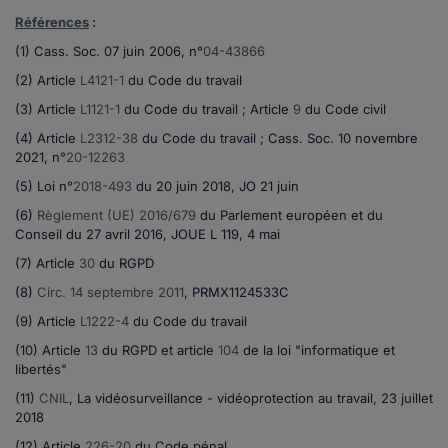
Références
:
(1) Cass. Soc. 07 juin 2006, n°
04-43866
(2)
Article
L4121-1
du Code du travail
(3) Article
L1121-1
du Code du travail ; Article
9
du Code civil
(4) Article
L2312-38
du Code du travail ; Cass. Soc. 10 novembre
2021, n°
20-12263
(5)
Loi n°
2018-493
du 20 juin 2018, JO 21 juin
(6)
Règlement (UE) 2016/679
du Parlement européen et du
Conseil du 27 avril 2016, JOUE L 119, 4 mai
(7) Article
30
du RGPD
(8)
Circ. 14 septembre 2011
, PRMX1124533C
(9)
Article
L1222-4
du Code du travail
(10)
Article
13
du RGPD et article
104
de la loi "informatique et
libertés"
(11)
CNIL
, La vidéosurveillance - vidéoprotection au travail, 23 juillet
2018
(12)
Article
226-20
du Code pénal