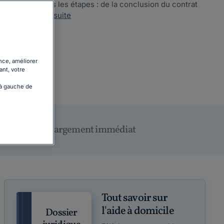
guide dans toutes les étapes : de la conclusion du contrat
s, les...
Lire la suite
nce, améliorer
ant, votre
 à gauche de
Téléchargement immédiat
Tout savoir sur
l'aide à domicile
Dossier