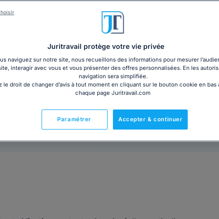
sur le cadre légal de l’aide à domicile privé et vous 
hoisir
de travail à sa rupture éventuelle. Découvrez vos droit
12€ TTC
Ajouter au panier
Juritravail protège votre vie privée
s naviguez sur notre site, nous recueillons des informations pour mesurer l’audie
site, interagir avec vous et vous présenter des offres personnalisées. En les autoris
navigation sera simplifiée.
 le droit de changer d’avis à tout moment en cliquant sur le bouton cookie en bas
chaque page Juritravail.com
Paramétrer
Accepter & continuer
Prêt à l'emploi