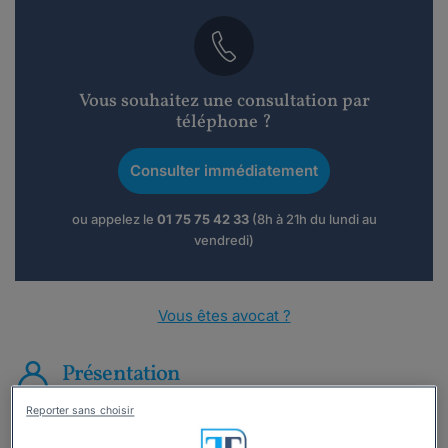
Vous souhaitez une consultation par
téléphone ?
Consulter immédiatement
ou appelez le
01 75 75 42 33
(8h à 21h du lundi au
vendredi)
Vous êtes avocat ?
Présentation
Reporter sans choisir
Avocat plaidant et Enseignant,
Maître Anthony BEM
est un