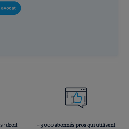
 avocat
és
: droit
+ 3 000 abonnés pros qui utilisent