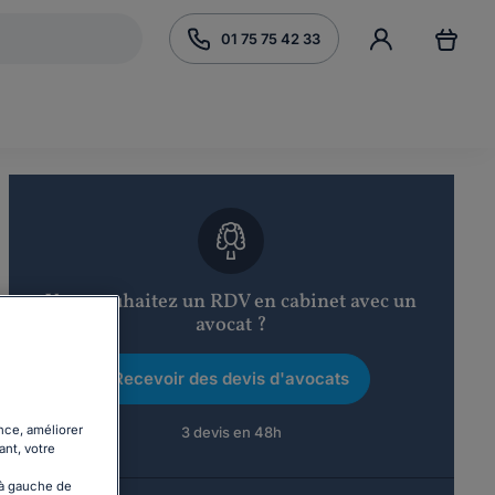
01 75 75 42 33
Vous souhaitez un RDV en cabinet avec un
avocat ?
Recevoir des devis d'avocats
nce, améliorer
3 devis en 48h
ant, votre
 à gauche de