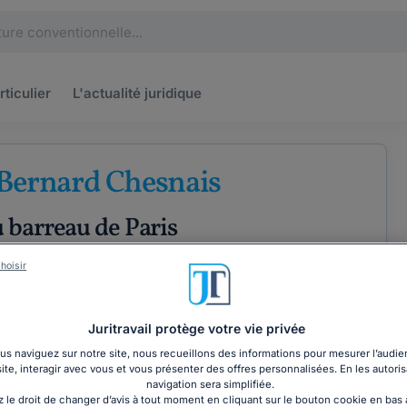
rticulier
L'actualité
juridique
Bernard Chesnais
 barreau de Paris
roit international
hoisir
Juritravail protège votre vie privée
ÉTENCES
COORDONNÉES
s naviguez sur notre site, nous recueillons des informations pour mesurer l’audie
site, interagir avec vous et vous présenter des offres personnalisées. En les autoris
navigation sera simplifiée.
 le droit de changer d’avis à tout moment en cliquant sur le bouton cookie en bas