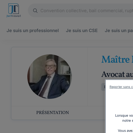
Je suis un
professionnel
Je suis un
CSE
Je suis un
pa
Maître 
Avocat au
Droit fiscal
D
Reporter sans c
PRÉSENTATION
COMP
Lorsque vou
notre 
Vous avez