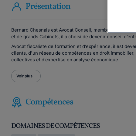
Présentation
Bernard Chesnais est Avocat Conseil, membre du Barreau 
et de grands Cabinets, il a choisi de devenir conseil d’en
Avocat fiscaliste de formation et d’expérience, il est dev
clients, d'un réseau de compétences en droit immobilier, 
collectives et d’expertise en analyse économique.
Voir plus
Compétences
DOMAINES DE COMPÉTENCES