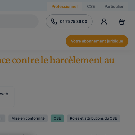
Professionnel
CSE
Particulier
01 75 75 36 00
Votre abonnement juridique
nce contre le harcèlement au
e web
il
Mise en conformité
CSE
Rôles et attributions du CSE