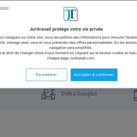
En tant qu'employeur, vous avez l'obligation de proté
harcèlement au travail est une atteinte directe à leur d
hoisir
Pour vous y aider, nos juristes ont créé pour vous 
travail. Téléchargez-le pour formaliser votre engagem
Juritravail protège votre vie privée
s naviguez sur notre site, nous recueillons des informations pour mesurer l’audie
15€ HT
Ajouter au panier
site, interagir avec vous et vous présenter des offres personnalisées. En les autoris
navigation sera simplifiée.
 le droit de changer d’avis à tout moment en cliquant sur le bouton cookie en bas
chaque page Juritravail.com
Paramétrer
Accepter & continuer
Prêt à l'emploi