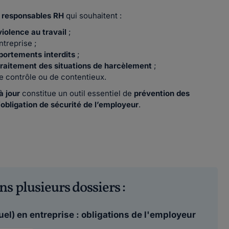
t responsables RH
qui souhaitent :
iolence au travail
;
ntreprise ;
mportements interdits
;
traitement des situations de harcèlement
;
e contrôle ou de contentieux.
à jour
constitue un outil essentiel de
prévention des
’
obligation de sécurité de l’employeur
.
ns plusieurs dossiers :
el) en entreprise : obligations de l'employeur