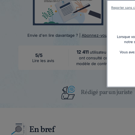
Reporter sans c
Envie d'en lire davantage ? |
Abonnez-vous
Lorsque vou
notre 
12 411
utilisateurs
Vous avez
5/5
ont consulté ce
Lire les avis
modèle de contrat
Rédigé par un juriste
En bref