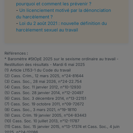
pourquoi et comment les prévenir ?
-
Un licenciement motivé par la dénonciation
du harcèlement ?
-
Loi du 2 août 2021 : nouvelle définition du
harcèlement sexuel au travail
Références
:
* Baromètre #StOpE 2025 sur le sexisme ordinaire au travail -
Restitution des résultats - Mardi 6 mai 2025
(1) Article
L1153-1
du Code du travail
(2) Cass. Crim., 12 mars 2025, n°
24-81644
(3) Cass. Soc., 28 mai 2026, n°
24-22.754
(4) Cass. Soc. 11 janvier 2012, n°
10-12930
(5)
Cass. Soc. 28 janvier 2014, n°
12-20497
(6)
Cass. Soc. 3 décembre 2014, n°
13-22151
(7)
Cass. Soc. 19 octobre 2011, n°
09-72672
(8)
Cass. Soc., 3 mars 2021, n°1
9-18110
(9) Cass. Crim. 19 janvier 2005, n°
04-83443
(10)
Cass. Soc. 10 juillet 2013, n°
12-11787
(11) Cass. Soc. 15 janvier 2015, n°
13-17374
et Cass. Soc., 4 juin
2025, n°24-12086