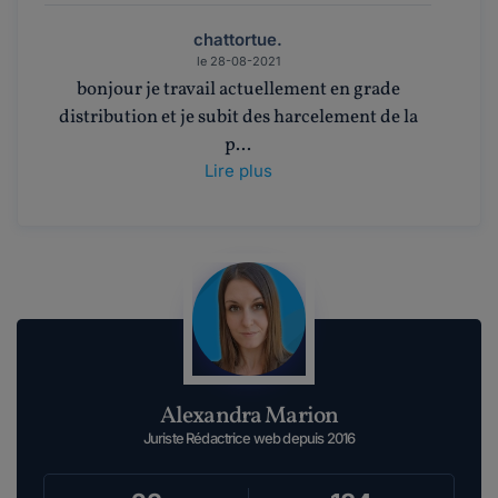
chattortue.
le 28-08-2021
bonjour je travail actuellement en grade
distribution et je subit des harcelement de la
p...
Lire plus
Maddyhp.
le 18-10-2018
Bonjour Karen, Merci de vous intéresser à notre
site ! Dans un premier temps, nous vous...
Lire plus
Alexandra Marion
karen26.
le 18-10-2018
Juriste Rédactrice web depuis 2016
bonjour,je suis de bretagne .je n' avais jamais
subis de harcélement morale jusqu' içi e...