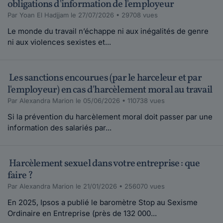
obligations d'information de l'employeur
Par Yoan El Hadjjam le 27/07/2026 • 29708 vues
Maddyhp.
Le monde du travail n’échappe ni aux inégalités de genre
le 20-10-2017
ni aux violences sexistes et...
Bonjour Nous vous proposons d'expliquer votre
cas sur nos forums juridiques, https://foru...
Les sanctions encourues (par le harceleur et par
Lire plus
l'employeur) en cas d'harcèlement moral au travail
Par Alexandra Marion le 05/06/2026 • 110738 vues
sylvie m..
Si la prévention du harcèlement moral doit passer par une
le 20-10-2017
information des salariés par...
Vous avez beau dénoncer, personne vous
écoute.... Quand ca a lieu dans une association
s...
Harcèlement sexuel dans votre entreprise : que
Lire plus
faire ?
Par Alexandra Marion le 21/01/2026 • 256070 vues
Maddyhp.
En 2025, Ipsos a publié le baromètre Stop au Sexisme
le 24-04-2017
Ordinaire en Entreprise (près de 132 000...
Bonjour, merci de l'intérêt que vous portez à