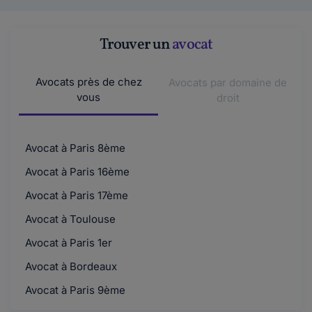
notre site. Nous vous proposons d'expli...
Lire plus
Trouver un
avocat
Rhobynn Alex San.
Avocats près de chez
Avocats par domaine de
le 23-04-2017
vous
droit
Bonjour, Je travaille comme réceptionniste
dans un hôtel depuis 2008. Je suis assidue �...
Lire plus
Avocat à Paris 8ème
Avocat à Paris 16ème
Maddyhp.
Avocat à Paris 17ème
le 30-03-2017
Bonjour,Merci de l'intérêt que vous portez à
Avocat à Toulouse
notre site.Si vous souhaitez créer un dé...
Avocat à Paris 1er
Lire plus
Avocat à Bordeaux
Avocat à Paris 9ème
Poueerrrkkkk.
le 29-03-2017