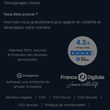
Témoignages clients
Valery de crisal.
Vous êtes avocat ?
le 13-07-2016
Inscrivez-vous gratuitement pour gagner en visibilité et
Bonjour à tous, D'abord, quand on lit ces
développez votre clientèle
nombreux commentaires, on se sent moins
seule ...
Lire plus
Paiement 100% sécurisé
& Protection des données
Gounou.
personnelles
le 27-06-2016
J ai changé de niveau à mon travail supérieur et
mon directeur m a demandé de ne rien ...
Lire plus
Juritravail, une entreprise du
groupe Groupama
Didx.
Mentions légales
|
CGV
|
CGU Forum
|
CGS Avocats
|
le 08-06-2016
Quelle foutaise! Tout ça sous entend que le
CGU Avocats
|
Politique de confidentialité
|