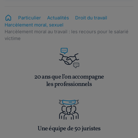
Bonsoir,Une boîte pour laquelle je bosse ont un
manager des plus ignobles hautement tyran...
Particulier
Actualités
Droit du travail
Lire plus
Harcèlement moral, sexuel
Harcèlement moral au travail : les recours pour le salarié
victime
zabelete.
le 10-03-2017
Fleur verte, il semblerait que votre chef de
service n'ait pas le droit de vous obliger à...
Lire plus
20 ans que l’on accompagne
les professionnels
zabelete.
le 23-02-2017
Suis tout à fait d'accord avec Révoltée; à moins
que d'être millionnaire et pouvoir...
Lire plus
Une équipe de 50 juristes
Maddyhp.