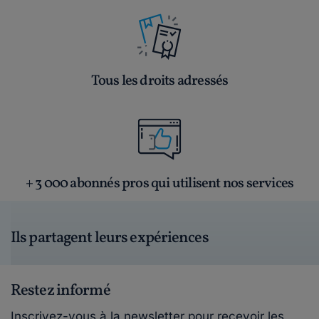
le 23-02-2017
Bonjour,Merci de l'intérêt que vous portez à
nos publications. Vous pouvez participer ...
Lire plus
Tous les droits adressés
Révoltée.
le 22-02-2017
Quand je lis toutes ces conneries de loi j'ai
qu'une chose à dire et en connaissance de c...
Lire plus
+ 3 000 abonnés pros qui utilisent nos services
Maddyhp.
le 07-11-2016
Ils partagent leurs expériences
Bonjour, Merci de l'intérêt que vous portez à
nos publications.Nous vous proposons d'ex...
Lire plus
Restez informé
Inscrivez-vous à la newsletter pour recevoir les