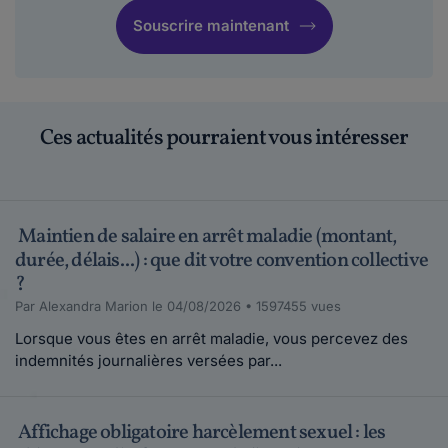
Maddyhp.
Souscrire maintenant
le 02-11-2017
@S'adapterCombattreOuFuir Bonjour
Connaissez-vous nos forums juridiques ?
https://forum....
Ces actualités pourraient vous intéresser
Lire plus
zabelete.
le 01-11-2017
Maintien de salaire en arrêt maladie (montant,
Si tu n'es pas toi même une PN, prends tes
durée, délais...) : que dit votre convention collective
jambes à ton cou! Pour faire face à ce genre...
?
Lire plus
Par Alexandra Marion le 04/08/2026 • 1597455 vues
Lorsque vous êtes en arrêt maladie, vous percevez des
S'adapterCombattreOuFuir.
indemnités journalières versées par...
le 01-11-2017
Bonjour, Je vis un double harcèlement depuis
quelques semaines. Mon patron a de grosses ...
Affichage obligatoire harcèlement sexuel : les
Lire plus