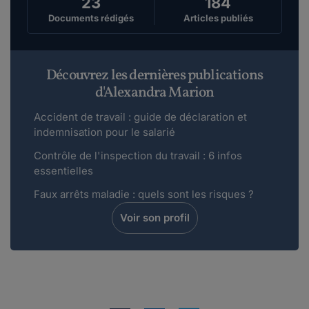
23
184
Lire plus
Documents rédigés
Articles publiés
Maddyhp.
le 31-05-2018
Découvrez les dernières publications
Bonjour, Je vous invite, si vous souhaitez ouvrir
d'Alexandra Marion
un débat, à participer à nos forums ...
Accident de travail : guide de déclaration et
Lire plus
indemnisation pour le salarié
Contrôle de l'inspection du travail : 6 infos
Gungikan.
essentielles
le 31-05-2018
Le harcèlement moral cessera lorsque la
Faux arrêts maladie : quels sont les risques ?
violence se retourne contre le harceleur . Tant
Voir son profil
q...
Lire plus
BenTanne.
le 31-05-2018