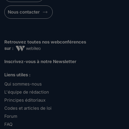
manika1342.
Nous contacter
le 03-11-2016
En effet, je confirme je viens d'être victime dans
le secteur public ou j'était en contr...
Lire plus
Retrouvez toutes nos webconférences
sur :
RuiRonaldoCR7.
le 03-11-2016
Inscrivez-vous à notre Newsletter
Bonjour à tous et toutes,Moi aussi j'ai été une
victime d'harcèlement moral au travail...
Liens utiles :
Lire plus
Qui sommes-nous
L'équipe de rédaction
liky.
Principes éditoriaux
le 24-09-2016
Codes et articles de loi
hello . Harcèlement morale depuis 8 ans dans la
Forum
F.P.E et divers services ..les uns les pl...
FAQ
Lire plus