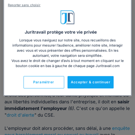
qualification (5).
Reporter sans choisir
Dans un tel cas de figure, il appartient, à la
partie défenderesse, c'est-à-dire à l'auteur des
faits, de prouver que ceux-ci ne sont pas
constitutifs des faits de harcèlement.
Juritravail protège votre vie privée
Lorsque vous naviguez sur notre site, nous recueillons des
informations pour mesurer l’audience, améliorer notre site, interagir
avec vous et vous présenter des offres personnalisées. En les
2. Alerter le CSE
autorisant, votre navigation sera simplifiée.
Vous avez le droit de changer d’avis à tout moment en cliquant sur le
Vous pouvez également
prévenir le comité social et
bouton cookie en bas à gauche de chaque page Juritravail.com
économique
(CSE), s'il en existe un dans l'entreprise.
En effet, si un membre du CSE constate, notamment par
Paramétrer
Accepter & continuer
l'intermédiaire d'un travailleur, qu'il existe une atteinte aux
droits des personnes, à leur santé physique et mentale ou
aux libertés individuelles dans l'entreprise, il doit en
saisir
immédiatement l'employeur
(6)
. C'est ce qu'on appelle le
"
droit d'alerte
" du CSE.
L'employeur doit alors procéder, sans délai, à une
enquête
pour harcèlement moral ou sexuel au travail
avec le