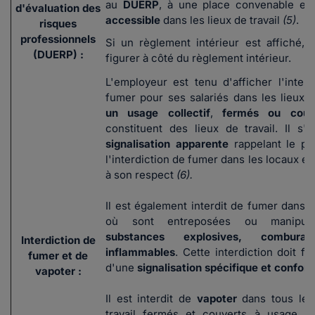
au
DUERP
, à une place convenable et
d'évaluation des
accessible
dans les lieux de travail
(5)
.
risques
professionnels
Si un règlement intérieur est affiché, l'
(DUERP) :
figurer à côté du règlement intérieur.
L'employeur est tenu d'afficher l'interd
fumer pour ses salariés dans les lieux a
un usage collectif
,
fermés ou couv
constituent des lieux de travail. Il s'a
signalisation apparente
rappelant le pr
l'interdiction de fumer dans les locaux et 
à son respect
(6).
Il est également interdit de fumer dans l
où sont entreposées ou manipu
substances explosives, combura
Interdiction de
inflammables
. Cette interdiction doit fai
fumer et de
d'une
signalisation spécifique et confor
vapoter :
Il est interdit de
vapoter
dans tous les
travail fermés et couverts à usage col