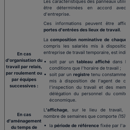
Les caractéristiques des panneaux utilisé
être déterminées en accord avec 
d'entreprise.
Ces informations peuvent être affi
portes d'entrées des lieux de travail
.
La
composition nominative de chaque 
compris les salariés mis à dispositio
entreprise de travail temporaire, est indi
En cas
d'organisation du
soit par un
tableau affiché
dans le
travail par relais,
conditions que l'horaire de travail ;
par roulement ou
soit par un
registre
tenu constamment 
par équipes
mis à disposition de l'agent de co
successives :
l'inspection du travail et des memb
délégation du personnel du comité 
économique.
L
'affichage
, sur le lieu de travail, i
En cas
nombre de semaines que comporte
(15)
:
d'aménagement
la
période de référence
fixée par l'ac
du temps de