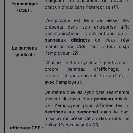
indiquant l'emplacement de travail ha
économique
chacun d'eux dans l'entreprise
(11)
.
(CSE) :
L'employeur est tenu de laisser les 
présents dans son entreprise affich
communications. Ils devront pour cela ut
panneaux distincts
de ceux réser
membres du CSE, mis à leur disposi
Le panneau
l'employeur
(12)
.
syndical :
Chaque section syndicale peut ainsi ob
propre panneau d'affichage, d
caractéristiques doivent être arrêtées p
avec l'employeur.
De même que les syndicats, les membr
doivent disposer d'un
panneau mis à di
par l'employeur pour afficher les inf
destinées au personnel
dans le cadre
mission de préservation des droits indiv
collectifs des salariés
(13)
.
L'affichage CSE :