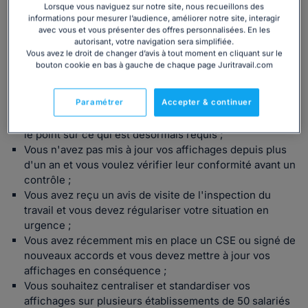
Lorsque vous naviguez sur notre site, nous recueillons des
informations pour mesurer l’audience, améliorer notre site, interagir
Dans quel cas utiliser ce dossier ?
avec vous et vous présenter des offres personnalisées. En les
autorisant, votre navigation sera simplifiée.
Vous avez le droit de changer d’avis à tout moment en cliquant sur le
bouton cookie en bas à gauche de chaque page Juritravail.com
Ce dossier est fait pour vous si vous êtes dans l'une de
ces situations :
Paramétrer
Accepter & continuer
Vous venez de franchir le seuil de 50 salariés et vos
obligations d'affichage se renforcent, vous devez faire
le point sur ce qui est désormais requis ;
Vous n'avez pas mis à jour vos affichages depuis plus
d'un an et vous voulez vérifier leur conformité avant un
contrôle ;
Vous avez reçu un avis de visite de l'inspection du
travail et vous devez régulariser votre situation en
urgence ;
Vous avez récemment mis en place un CSE ou signé de
nouveaux accords et vous devez mettre à jour vos
affichages en conséquence ;
Vous souhaitez centraliser et standardiser vos
affichages sur plusieurs établissements de 50 salariés