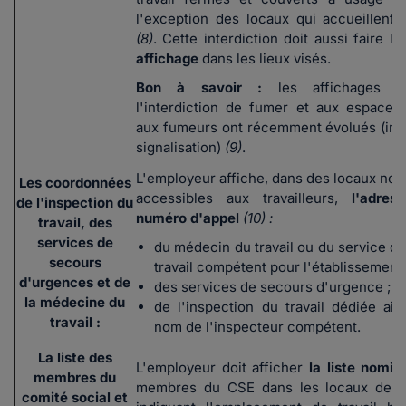
l'exception des locaux qui accueillent 
(8)
. Cette interdiction doit aussi faire l'
affichage
dans les lieux visés.
Bon à savoir :
les affichages re
l'interdiction de fumer et aux espaces
aux fumeurs ont récemment évolués (infr
signalisation)
(9)
.
L'employeur affiche, dans des locaux no
Les coordonnées
accessibles aux travailleurs,
l'adres
de l'inspection du
numéro d'appel
(10) :
travail, des
services de
du médecin du travail ou du service de
secours
travail compétent pour l'établissement 
d'urgences et de
des services de secours d'urgence ;
la médecine du
de l'inspection du travail dédiée ain
travail :
nom de l'inspecteur compétent.
La liste des
L'employeur doit afficher
la liste nomin
membres du
membres du CSE dans les locaux de tr
comité social et