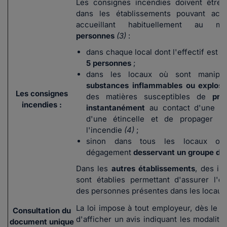
Les consignes incendies doivent être 
dans les établissements pouvant accu
accueillant habituellement au 
personnes
(3)
:
dans chaque local
dont l'effectif est 
5 personnes
;
dans les locaux où sont manipul
substances inflammables ou explosi
Les consignes
des matières susceptibles de
pre
incendies :
instantanément
au contact d'une f
d'une étincelle et de propager ra
l'incendie
(4)
;
sinon dans tous les locaux ou
dégagement
desservant un groupe de
Dans les
autres établissements
, des in
sont établies permettant d'assurer l'
év
des personnes présentes dans les locaux
La loi impose à tout employeur, dès le 1e
Consultation du
d'afficher un avis indiquant les modalité
document unique