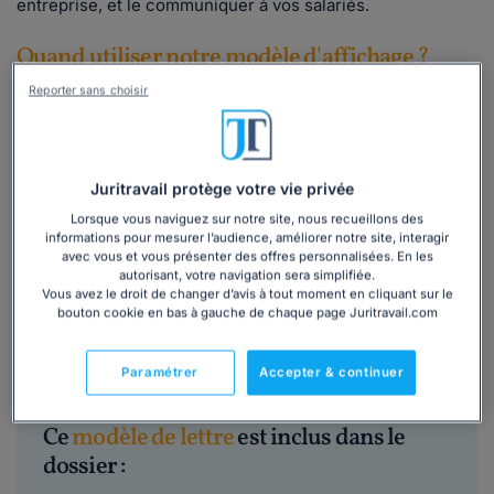
entreprise, et le communiquer à vos salariés.
Quand utiliser notre modèle d'affichage ?
Reporter sans choisir
Votre entreprise comprend
11 salariés ou plus depuis 12
mois consécutifs
, et vous devez organiser des élections
du comité social et économique (CSE).
Lorsque la procédure de vote va avoir lieu, vos salariés
Juritravail protège votre vie privée
doivent préalablement en être
informés
.
Lorsque vous naviguez sur notre site, nous recueillons des
informations pour mesurer l’audience, améliorer notre site, interagir
Vous devez en effet leur indiquer que des élections
avec vous et vous présenter des offres personnalisées. En les
professionnelles vont avoir lieu ainsi que la date
autorisant, votre navigation sera simplifiée.
envisagée pour le 1er tour.
Vous avez le droit de changer d’avis à tout moment en cliquant sur le
bouton cookie en bas à gauche de chaque page Juritravail.com
Lire la suite
Paramétrer
Accepter & continuer
Ce
modèle de lettre
est inclus dans le
dossier :