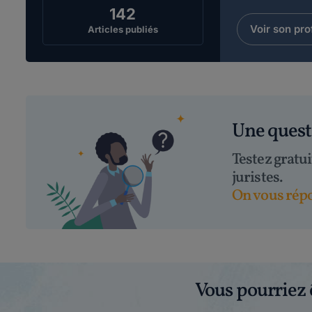
142
Voir son prof
Articles publiés
Une ques
Testez gratu
juristes.
On vous répo
Vous pourriez 