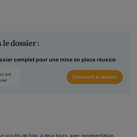
 le dossier :
ossier complet pour une mise en place réussie
urs ont
Découvrir
le dossier
sier
n scrutin de liste, à deux tours, avec représentation