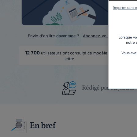
Reporter sans c
Envie d'en lire davantage ? |
Abonnez-vous
Lorsque vou
notre 
12 700
utilisateurs ont consulté ce modèle de
Vous avez
lettre
Rédigé par un juriste
En bref