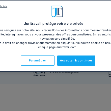
hoisir
Un second tour a été rendu nécessaire dans votre e
CSE ? Il va être nécessaire que vous affichiez les li
la vie, découvrez notre modèle d'affichage ! ...
Lire la
Juritravail protège votre vie privée
s naviguez sur notre site, nous recueillons des informations pour mesurer l’audie
4€ HT
Ajouter au panier
site, interagir avec vous et vous présenter des offres personnalisées. En les autoris
navigation sera simplifiée.
 le droit de changer d’avis à tout moment en cliquant sur le bouton cookie en bas
chaque page Juritravail.com
Paramétrer
Accepter & continuer
Prêt à l'emploi