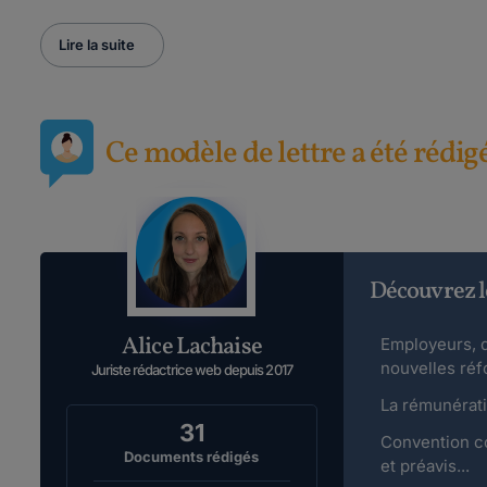
Lire la suite
Ce modèle de lettre a été rédig
Découvrez l
Alice Lachaise
Employeurs, q
nouvelles ré
Juriste rédactrice web depuis 2017
La rémunérati
31
Convention col
Documents rédigés
et préavis...