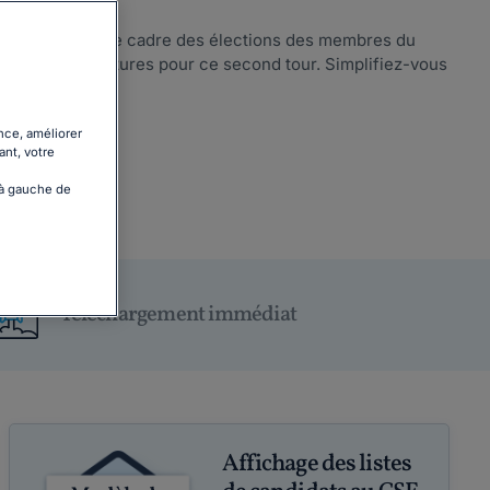
ntreprise dans le cadre des élections des membres du
stes des candidatures pour ce second tour. Simplifiez-vous
 suite
nce, améliorer
ant, votre
 à gauche de
Téléchargement immédiat
Affichage des listes