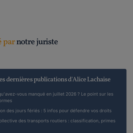
é par
notre juriste
es dernières publications d'Alice Lachaise
u'avez-vous manqué en juillet 2026 ? Le point sur les
formes
on des jours fériés : 5 infos pour défendre vos droits
lective des transports routiers : classification, primes