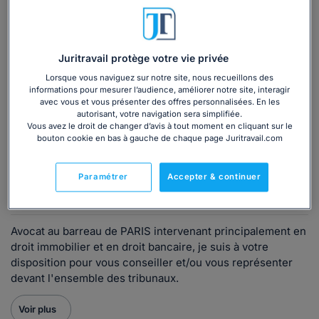
téléphone ?
Consulter immédiatement
Juritravail protège votre vie privée
Lorsque vous naviguez sur notre site, nous recueillons des
ou appelez le
01 75 75 42 33
(8h à 21h du lundi au
informations pour mesurer l’audience, améliorer notre site, interagir
vendredi)
avec vous et vous présenter des offres personnalisées. En les
autorisant, votre navigation sera simplifiée.
Vous avez le droit de changer d’avis à tout moment en cliquant sur le
bouton cookie en bas à gauche de chaque page Juritravail.com
Vous êtes avocat ?
Paramétrer
Accepter & continuer
Présentation
Avocat au barreau de PARIS intervenant principalement en
droit immobilier et en droit bancaire, je suis à votre
disposition pour vous conseiller et/ou vous représenter
devant l'ensemble des tribunaux.
Voir plus