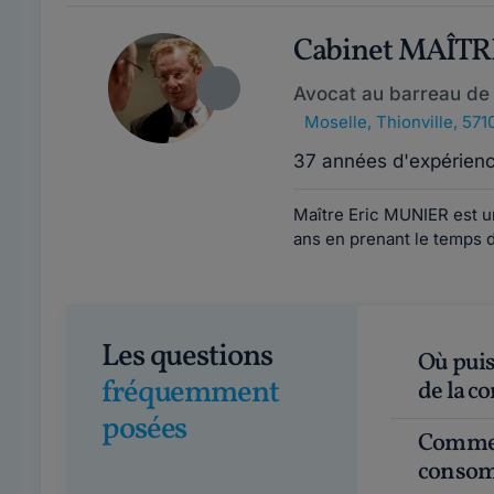
Cabinet MAÎT
Avocat au barreau de 
Moselle
,
Thionville, 571
37 années d'expérien
Maître Eric MUNIER est u
ans en prenant le temps 
Les questions
Où puis-je obtenir du conseil juridique en droit
fréquemment
de la 
posées
Comment choisir un bon avocat en droit des
consom