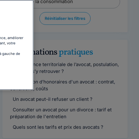
Réinitialiser les filtres
nce, améliorer
ant, votre
Informations
pratiques
 à gauche de
Compétence territoriale de l’avocat, postulation,
comment s’y retrouver ?
Convention d’honoraires d'un avocat : contrat,
conditions, coûts
Un avocat peut-il refuser un client ?
Consulter un avocat pour un divorce : tarif et
préparation de l'entretien
Quels sont les tarifs et prix des avocats ?