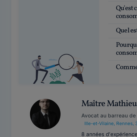
Qu'est ce qu'un avocat en droit de la
consom
Quel e
Pourquoi faire appel à un avocat en droit de la
consom
Commen
Maître Mathie
Avocat au barreau de
Ille-et-Vilaine
,
Rennes, 
8 années d'expérienc