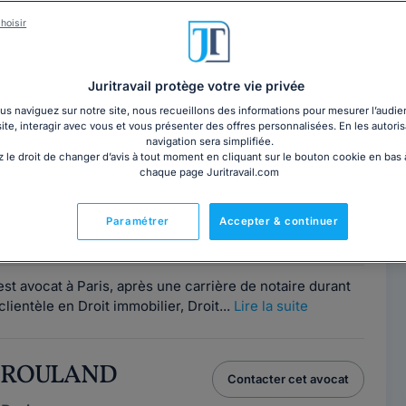
hoisir
 de la consommation
. Pour affiner votre recherche
er les filtres par région, département et ville. Faites
 consommation, partout en France.
Juritravail protège votre vie privée
s naviguez sur notre site, nous recueillons des informations pour mesurer l’audie
site, interagir avec vous et vous présenter des offres personnalisées. En les autoris
EN GAILLARD
navigation sera simplifiée.
Contacter ce cabinet
 le droit de changer d’avis à tout moment en cliquant sur le bouton cookie en bas
chaque page Juritravail.com
Paris
7
Paramétrer
Accepter & continuer
e
t avocat à Paris, après une carrière de notaire durant
lientèle en Droit immobilier, Droit...
Lire la suite
ry ROULAND
Contacter cet avocat