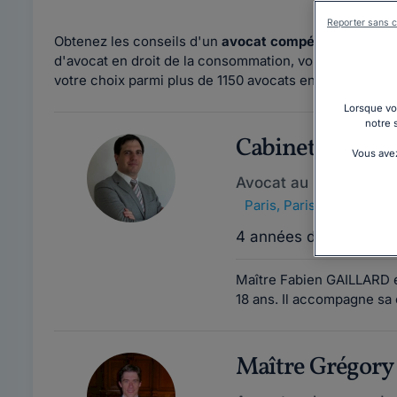
Reporter sans c
Obtenez les conseils d'un
avocat compétent en droit
d'avocat en droit de la consommation, vous pouvez utilis
votre choix parmi plus de 1150 avocats en droit de la
Lorsque vou
notre 
Cabinet FABI
Vous avez
Avocat au barreau de 
Paris
,
Paris 7ème, 7500
4 années d'expérienc
Maître Fabien GAILLARD es
18 ans. Il accompagne sa c
Maître Grégo