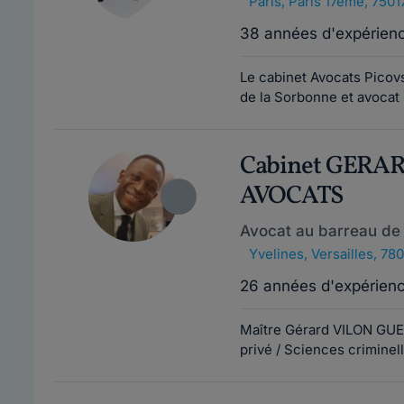
Paris
,
Paris 17ème, 7501
38 années d'expérien
Le cabinet Avocats Picov
de la Sorbonne et avocat 
Cabinet GERA
AVOCATS
Avocat au barreau de 
Yvelines
,
Versailles, 78
26 années d'expérien
Maître Gérard VILON GUEZ
privé / Sciences criminell