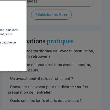
Réinitialiser les filtres
nce, améliorer
ant, votre
Informations
pratiques
 à gauche de
Compétence territoriale de l’avocat, postulation,
comment s’y retrouver ?
Convention d’honoraires d'un avocat : contrat,
conditions, coûts
Un avocat peut-il refuser un client ?
Consulter un avocat pour un divorce : tarif et
préparation de l'entretien
Quels sont les tarifs et prix des avocats ?