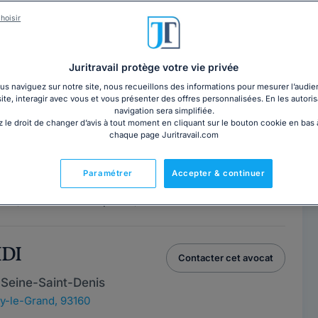
rencés sur l’annuaire Juritravail Avocats sont
besoin : consultation par téléphone ou rendez-vous en
hoisir
de filtrer votre sélection par compétences pour
vous convient.
Juritravail protège votre vie privée
s naviguez sur notre site, nous recueillons des informations pour mesurer l’audie
NA
site, interagir avec vous et vous présenter des offres personnalisées. En les autoris
Contacter ce cabinet
navigation sera simplifiée.
 le droit de changer d’avis à tout moment en cliquant sur le bouton cookie en bas
 Seine-Saint-Denis
chaque page Juritravail.com
y-le-Grand, 93160
Paramétrer
Accepter & continuer
NA est un cabinet jeune et dynamique intervenant dans
ail, droits des entreprises, droit...
Lire la suite
IDI
Contacter cet avocat
 Seine-Saint-Denis
y-le-Grand, 93160