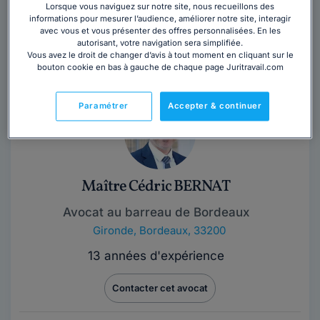
Lorsque vous naviguez sur notre site, nous recueillons des
informations pour mesurer l’audience, améliorer notre site, interagir
Maître André-Pierre VERGÉ est avocat au barreau de
avec vous et vous présenter des offres personnalisées. En les
Bordeaux. Avant d'exercer la profession d'avocat, il a
autorisant, votre navigation sera simplifiée.
exercé le métier de juriste...
Lire la suite
Vous avez le droit de changer d’avis à tout moment en cliquant sur le
bouton cookie en bas à gauche de chaque page Juritravail.com
Paramétrer
Accepter & continuer
Maître Cédric BERNAT
Avocat au barreau de Bordeaux
Gironde
,
Bordeaux, 33200
13 années d'expérience
Contacter cet avocat