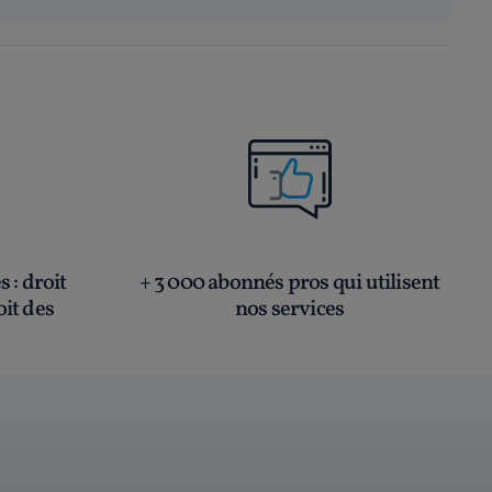
és
: droit
+ 3 000 abonnés pros qui utilisent
oit des
nos services