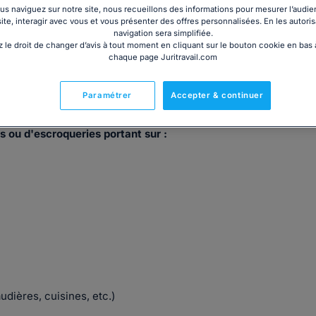
s naviguez sur notre site, nous recueillons des informations pour mesurer l’audie
site, interagir avec vous et vous présenter des offres personnalisées. En les autoris
navigation sera simplifiée.
 le droit de changer d’avis à tout moment en cliquant sur le bouton cookie en bas
chaque page Juritravail.com
ry ROULAND est avocat gérant de son propre cabinet, après
10 ans.
Paramétrer
Accepter & continuer
très forte expérience en contentieux des victimes de
s ou d'escroqueries portant sur :
udières, cuisines, etc.)