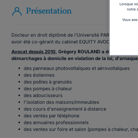
Lorsque vou
Présentation
notre 
Vous avez
Docteur en droit diplômé de l’Université PARIS II, Grégo
avoir été co-gérant du cabinet EQUITY AVOCATS pendant 
Avocat depuis 2010
, Grégory ROULAND a développé une 
démarchages à domicile en violation de la loi, d'arnaque
des panneaux photovoltaïques et aérovoltaïques
des éoliennes
des poêles à granulés
des pompes à chaleur
des adoucisseurs
l'isolation des maisons/immeubles
des cours d'enseignement à distance
des ventes par téléphone
des annuaires professionnels
des ventes sur foire et salon (pompes à chaleur, cha