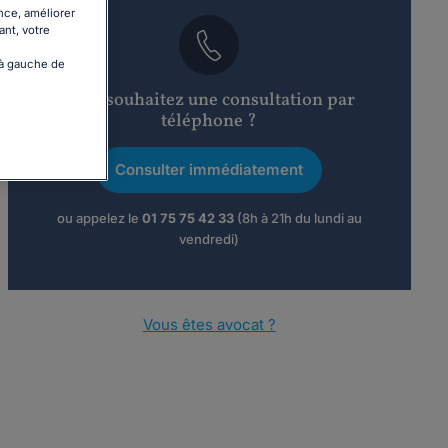
nce, améliorer
ant, votre
 à gauche de
Vous souhaitez une consultation par
téléphone ?
Consulter immédiatement
ou appelez le
01 75 75 42 33
(8h à 21h du lundi au
vendredi)
Vous êtes avocat ?