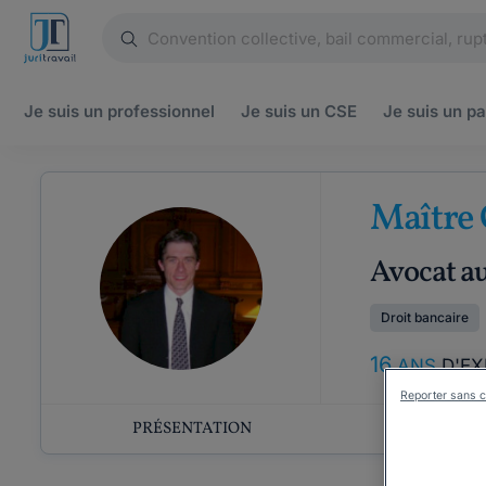
Je suis un
professionnel
Je suis un
CSE
Je suis un
pa
Maître
Avocat au
Droit bancaire
16
ANS
D'EX
Reporter sans c
PRÉSENTATION
COMP