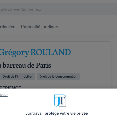
rticulier
L'actualité
juridique
 Grégory ROULAND
 barreau de Paris
Droit de l'immobilier
Droit de la consommation
PÉRIENCE
hoisir
ÉTENCES
COORDONNÉES
Juritravail protège votre vie privée