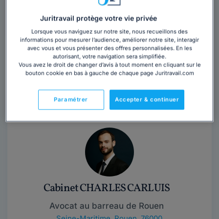
Juritravail protège votre vie privée
Vous souhaitez rencontrer un avocat en
Lorsque vous naviguez sur notre site, nous recueillons des
cabinet dans le département Seine-
informations pour mesurer l’audience, améliorer notre site, interagir
Maritime ?
avec vous et vous présenter des offres personnalisées. En les
autorisant, votre navigation sera simplifiée.
Obtenez 3 devis d'avocats près de chez vous
Vous avez le droit de changer d’avis à tout moment en cliquant sur le
bouton cookie en bas à gauche de chaque page Juritravail.com
sous 48 heures.
Trouver un avocat
Paramétrer
Accepter & continuer
Cabinet CHARLES CARLUIS
Avocat au barreau de Rouen
Seine-Maritime
,
Rouen, 76000