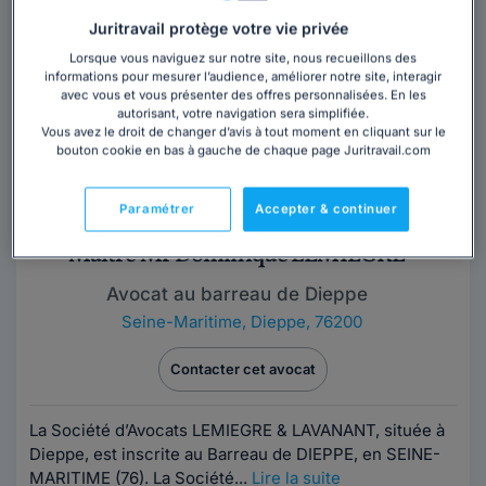
J'ai deux activités dominantes, le droit social qui
Juritravail protège votre vie privée
représente 50% de mon activité et le droit de la famille
pour 40%. Le reste relevant du...
Lire la suite
Lorsque vous naviguez sur notre site, nous recueillons des
informations pour mesurer l’audience, améliorer notre site, interagir
avec vous et vous présenter des offres personnalisées. En les
autorisant, votre navigation sera simplifiée.
Vous avez le droit de changer d’avis à tout moment en cliquant sur le
bouton cookie en bas à gauche de chaque page Juritravail.com
Paramétrer
Accepter & continuer
Maître Mr Dominique LEMIEGRE
Avocat au barreau de Dieppe
Seine-Maritime
,
Dieppe, 76200
Contacter cet avocat
La Société d’Avocats LEMIEGRE & LAVANANT, située à
Dieppe, est inscrite au Barreau de DIEPPE, en SEINE-
MARITIME (76). La Société...
Lire la suite