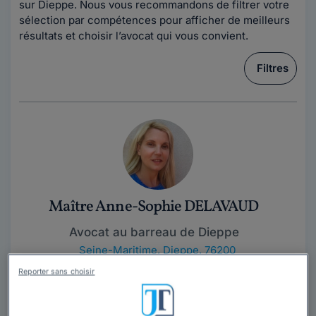
sur Dieppe. Nous vous recommandons de filtrer votre
sélection par compétences pour afficher de meilleurs
résultats et choisir l’avocat qui vous convient.
Filtres
Maître Anne-Sophie DELAVAUD
Avocat au barreau de Dieppe
Seine-Maritime
,
Dieppe, 76200
Reporter sans choisir
Contacter cet avocat