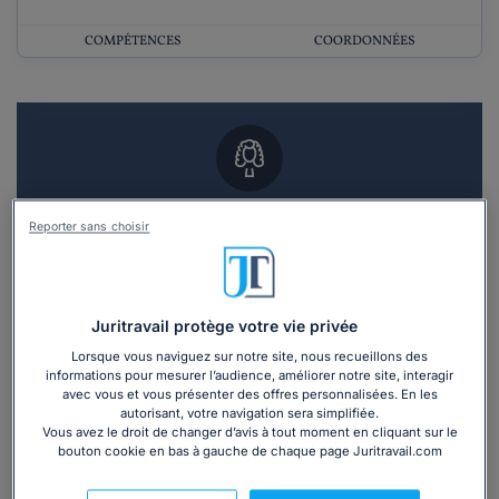
COMPÉTENCES
COORDONNÉES
Vous souhaitez un RDV en cabinet avec un
Reporter sans choisir
avocat ?
Recevoir des devis d'avocats
Juritravail protège votre vie privée
3 devis en 48h
Lorsque vous naviguez sur notre site, nous recueillons des
informations pour mesurer l’audience, améliorer notre site, interagir
avec vous et vous présenter des offres personnalisées. En les
autorisant, votre navigation sera simplifiée.
Vous avez le droit de changer d’avis à tout moment en cliquant sur le
bouton cookie en bas à gauche de chaque page Juritravail.com