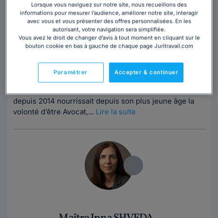
Lorsque vous naviguez sur notre site, nous recueillons des
Avocat au barreau de Nice
informations pour mesurer l’audience, améliorer notre site, interagir
Alpes-Maritimes
,
Nice, 06000
avec vous et vous présenter des offres personnalisées. En les
autorisant, votre navigation sera simplifiée.
12 années d'expérience
Vous avez le droit de changer d’avis à tout moment en cliquant sur le
bouton cookie en bas à gauche de chaque page Juritravail.com
Contacter ce cabinet
Paramétrer
Accepter & continuer
Maître Corentin DELOBEL, avocat au barreau de Nice
depuis 2014 nourrissait depuis son plus jeune âge la
volonté d’être Avocat,...
Lire la suite