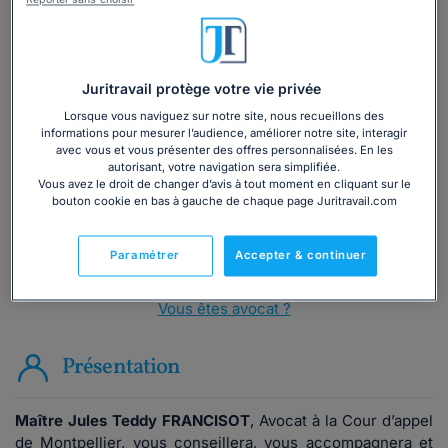
Reporter sans choisir
Juritravail protège votre vie privée
Vous souhaitez une consultation par
téléphone ?
Lorsque vous naviguez sur notre site, nous recueillons des
informations pour mesurer l’audience, améliorer notre site, interagir
avec vous et vous présenter des offres personnalisées. En les
Consulter immédiatement
autorisant, votre navigation sera simplifiée.
Vous avez le droit de changer d’avis à tout moment en cliquant sur le
bouton cookie en bas à gauche de chaque page Juritravail.com
ou appelez le
01 75 75 42 33
(8h à 21h du lundi au
vendredi)
Paramétrer
Accepter & continuer
Vous êtes avocat ?
Présentation
Maître Jules Teddy FRANCISOT
, Avocat à la Cour d’appel
de Montpellier, vous conseillera, vous accompagnera et