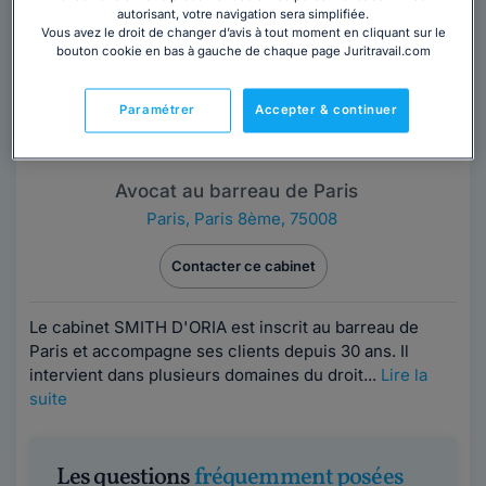
autorisant, votre navigation sera simplifiée.
Vous avez le droit de changer d’avis à tout moment en cliquant sur le
bouton cookie en bas à gauche de chaque page Juritravail.com
Paramétrer
Accepter & continuer
Cabinet SMITH D'ORIA
Avocat au barreau de Paris
Paris
,
Paris 8ème, 75008
Contacter ce cabinet
Le cabinet SMITH D'ORIA est inscrit au barreau de
Paris et accompagne ses clients depuis 30 ans. Il
intervient dans plusieurs domaines du droit...
Lire la
suite
Les questions
fréquemment posées