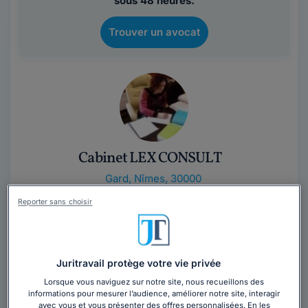
sous 48 heures.
Trouver un avocat
Cabinet LEX CONSULT
Gard
,
Nîmes, 30000
Reporter sans choisir
Contacter ce cabinet
LEX CONSULT est un Cabinet généraliste avec
plusieurs associés qui interviennent fréquemment en
Juritravail protège votre vie privée
matière sociale (spécialité de l'un des...
Lire la suite
Lorsque vous naviguez sur notre site, nous recueillons des
informations pour mesurer l’audience, améliorer notre site, interagir
avec vous et vous présenter des offres personnalisées. En les