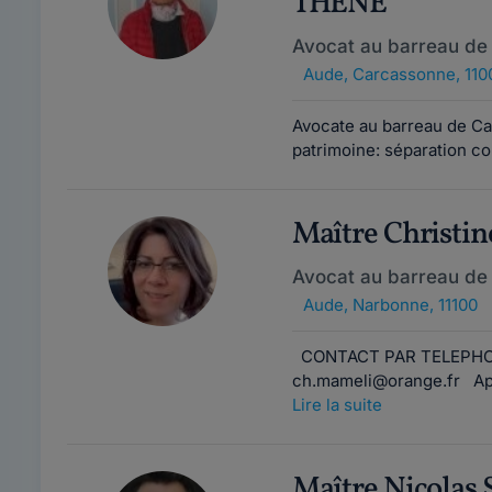
THENE
Avocat au barreau de
Aude
,
Carcassonne, 110
Avocate au barreau de Car
patrimoine: séparation co
Maître Christ
Avocat au barreau de
Aude
,
Narbonne, 11100
CONTACT PAR TELEPHONE 
ch.mameli@orange.fr Après
Lire la suite
Maître Nicola