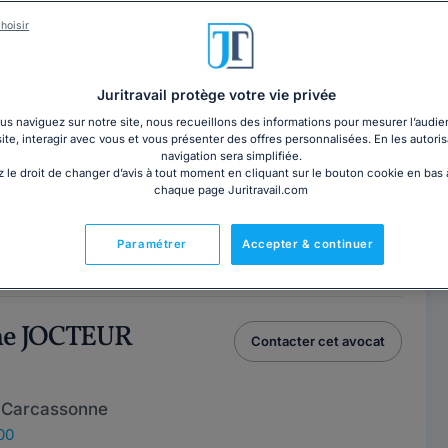
ès de chez vous. 38 avocats présents dans notre
s conseiller. En cabinet près de chez vous (Aude) ou en
hoisir
meilleur accompagnement pour défendre vos droits.
Juritravail protège votre vie privée
 & ASSOCIES
s naviguez sur notre site, nous recueillons des informations pour mesurer l’audie
Contacter ce cabinet
site, interagir avec vous et vous présenter des offres personnalisées. En les autoris
navigation sera simplifiée.
 Narbonne
 le droit de changer d’avis à tout moment en cliquant sur le bouton cookie en bas
chaque page Juritravail.com
nseille et vous assiste.Le cabinet Pinet & Associés, un
Paramétrer
Accepter & continuer
 toutes vos questions d'ordre...
Lire la suite
ine JOCTEUR
Contacter cet avocat
 Carcassonne
00