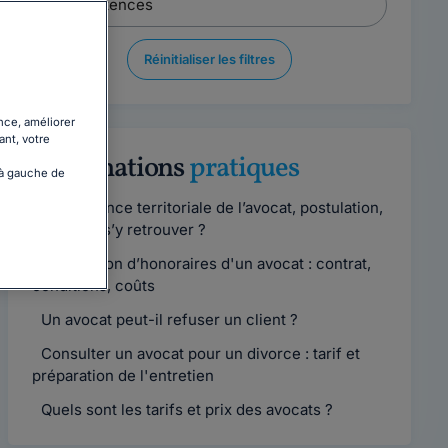
Réinitialiser les filtres
nce, améliorer
ant, votre
Informations
pratiques
 à gauche de
Compétence territoriale de l’avocat, postulation,
comment s’y retrouver ?
Convention d’honoraires d'un avocat : contrat,
conditions, coûts
Un avocat peut-il refuser un client ?
Consulter un avocat pour un divorce : tarif et
préparation de l'entretien
Quels sont les tarifs et prix des avocats ?