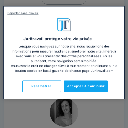
Reporter sans choisir
Maître Stéphane CECCOTTI est avocat au barreau de
Montpellier depuis 2007 et avocat associé au sein du
cabinet ABBAL CECCOTTI. Il intervient...
Lire la suite
Juritravail protège votre vie privée
Vous souhaitez rencontrer un avocat en
Lorsque vous naviguez sur notre site, nous recueillons des
cabinet dans la région Occitanie ?
informations pour mesurer l’audience, améliorer notre site, interagir
avec vous et vous présenter des offres personnalisées. En les
Obtenez 3 devis d'avocats près de chez vous
autorisant, votre navigation sera simplifiée.
Vous avez le droit de changer d’avis à tout moment en cliquant sur le
sous 48 heures.
bouton cookie en bas à gauche de chaque page Juritravail.com
Trouver un avocat
Paramétrer
Accepter & continuer