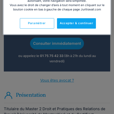
autorisant, votre navigation sera simplifiée.
Vous avez le droit de changer d’avis à tout moment en cliquant sur le
bouton cookie en bas à gauche de chaque page Juritravail.com
Paramétrer
Accepter & continuer
Vous souhaitez une consultation par
téléphone ?
Consulter immédiatement
ou appelez le
01 75 75 42 33
(8h à 21h du lundi au
vendredi)
Vous êtes avocat ?
Présentation
Titulaire du Master 2 Droit et Pratiques des Relations de