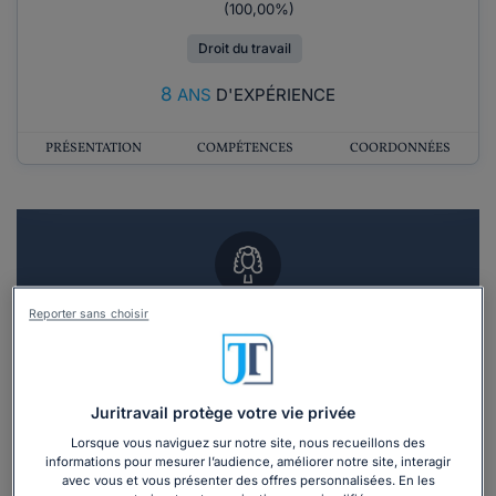
(100,00%)
Droit du travail
8
ANS
D'EXPÉRIENCE
PRÉSENTATION
COMPÉTENCES
COORDONNÉES
Reporter sans choisir
Vous souhaitez un RDV en cabinet avec un
avocat ?
Recevoir des devis d'avocats
Juritravail protège votre vie privée
Lorsque vous naviguez sur notre site, nous recueillons des
3 devis en 48h
informations pour mesurer l’audience, améliorer notre site, interagir
avec vous et vous présenter des offres personnalisées. En les