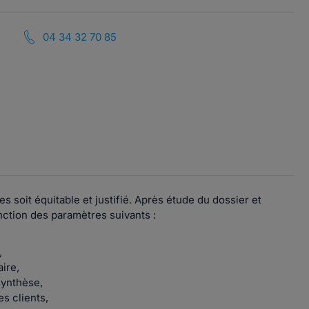
04 34 32 70 85
soit équitable et justifié. Après étude du dossier et
nction des paramètres suivants :
,
aire,
synthèse,
s clients,