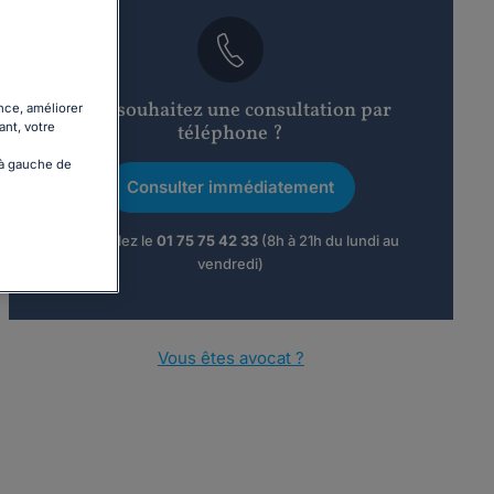
Vous souhaitez une consultation par
nce, améliorer
ant, votre
téléphone ?
 à gauche de
Consulter immédiatement
ou appelez le
01 75 75 42 33
(8h à 21h du lundi au
vendredi)
Vous êtes avocat ?