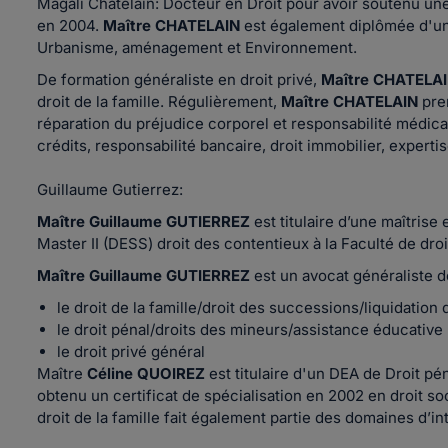
Magali Chatelain: Docteur en Droit pour avoir soutenu un
en 2004.
Maître CHATELAIN
est également diplômée d'un
Urbanisme, aménagement et Environnement.
De formation généraliste en droit privé,
Maître CHATELA
droit de la famille. Régulièrement,
Maître CHATELAIN
pre
réparation du préjudice corporel et responsabilité médicale
crédits, responsabilité bancaire, droit immobilier, expertis
Guillaume Gutierrez:
Maître Guillaume GUTIERREZ
est titulaire d’une maîtrise 
Master II (DESS) droit des contentieux à la Faculté de droi
Maître Guillaume GUTIERREZ
est un avocat généraliste d
le droit de la famille/droit des successions/liquidation
le droit pénal/droits des mineurs/assistance éducative
le droit privé général
Maître
Céline QUOIREZ
est titulaire d'un
DEA de Droit pén
obtenu un certificat de spécialisation en 2002 en droit so
droit de la famille fait également partie des domaines d’i