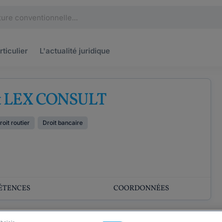
rticulier
L'actualité
juridique
t LEX CONSULT
roit routier
Droit bancaire
ÉTENCES
COORDONNÉES