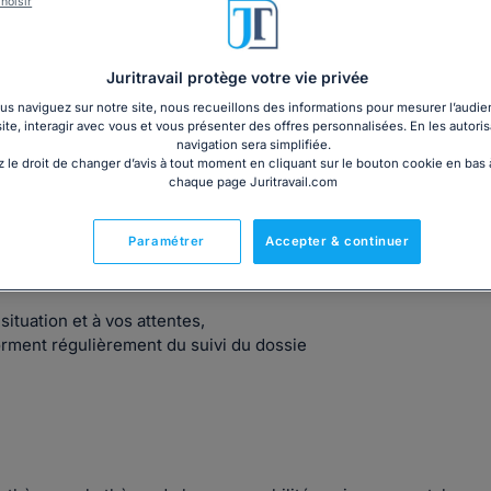
hoisir
Juritravail protège votre vie privée
ssociés qui interviennent fréquemment en matière sociale
s naviguez sur notre site, nous recueillons des informations pour mesurer l’audie
site, interagir avec vous et vous présenter des offres personnalisées. En les autoris
t du dommage corporel, droit pénal...
navigation sera simplifiée.
 le droit de changer d’avis à tout moment en cliquant sur le bouton cookie en bas
droits.
chaque page Juritravail.com
aite s'inscrire dans une dynamique et une réactivité
confier leur dossier.
Paramétrer
Accepter & continuer
situation et à vos attentes,
forment régulièrement du suivi du dossie