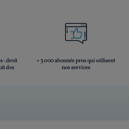
és
: droit
+ 3 000 abonnés pros qui utilisent
oit des
nos services