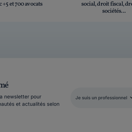
c +5 et 700 avocats
social, droit fiscal, dr
sociétés...
rmé
la newsletter pour
eautés et actualités selon