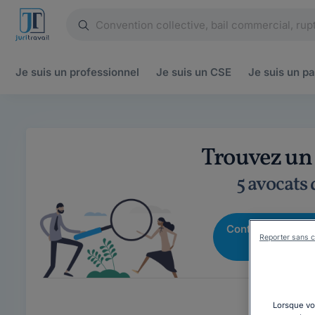
Je suis un
professionnel
Je suis un
CSE
Je suis un
pa
Trouvez un 
5 avocats
Contactez un avo
Reporter sans c
01 75 
Lorsque vou