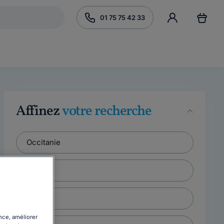
01 75 75 42 33
Affinez
votre recherche
nce, améliorer