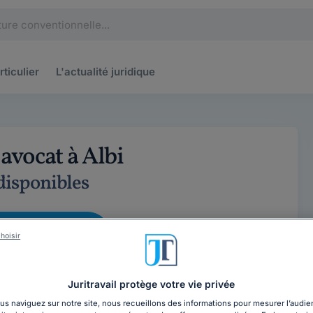
rticulier
L'actualité
juridique
avocat à Albi
 disponibles
cat dès maintenant
hoisir
75 42 33
Juritravail protège votre vie privée
s naviguez sur notre site, nous recueillons des informations pour mesurer l’audie