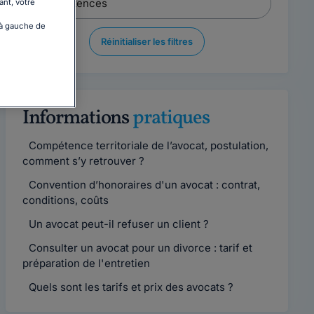
ant, votre
 à gauche de
Réinitialiser les filtres
Informations
pratiques
Compétence territoriale de l’avocat, postulation,
comment s’y retrouver ?
Convention d’honoraires d'un avocat : contrat,
conditions, coûts
Un avocat peut-il refuser un client ?
Consulter un avocat pour un divorce : tarif et
préparation de l'entretien
Quels sont les tarifs et prix des avocats ?