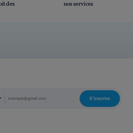
oit des
nos services
S'inscrire