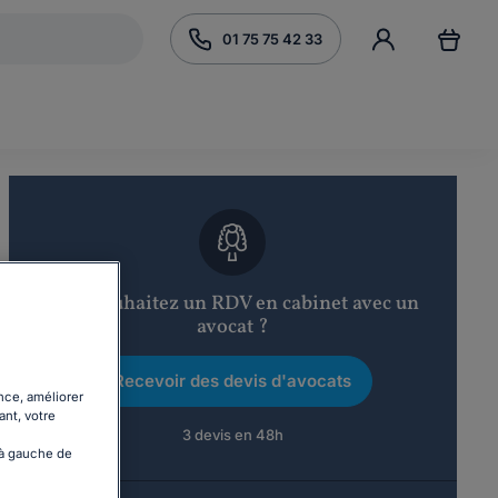
01 75 75 42 33
Vous souhaitez un RDV en cabinet avec un
avocat ?
Recevoir des devis d'avocats
nce, améliorer
ant, votre
3 devis en 48h
 à gauche de