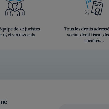
quipe de 50 juristes
Tous les droits adress
c +5 et 700 avocats
social, droit fiscal, dr
sociétés...
rmé