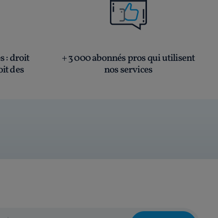
és
: droit
+ 3 000 abonnés pros qui utilisent
oit des
nos services