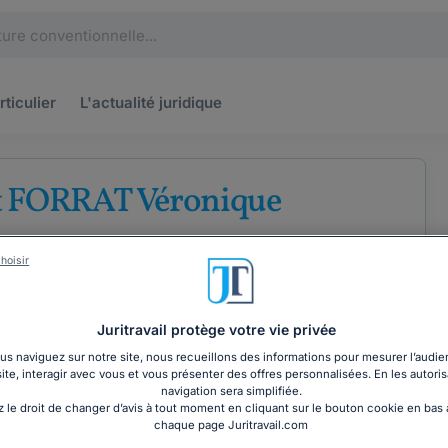
rticulier
L'actualité
juridique
t FORRAT Véronique
d'avocats au barreau de Narbonne
hoisir
e
Droit pénal
Juritravail protège votre vie privée
s naviguez sur notre site, nous recueillons des informations pour mesurer l’audie
site, interagir avec vous et vous présenter des offres personnalisées. En les autoris
COORDONNÉES
navigation sera simplifiée.
 le droit de changer d’avis à tout moment en cliquant sur le bouton cookie en bas
chaque page Juritravail.com