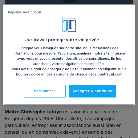
Vous souhaitez une consultation par
Reporter sans choisir
téléphone ?
Consulter immédiatement
Juritravail protège votre vie privée
ou appelez le
01 75 75 42 33
(8h à 21h du lundi au
Lorsque vous naviguez sur notre site, nous recueillons des
informations pour mesurer l’audience, améliorer notre site, interagir
vendredi)
avec vous et vous présenter des offres personnalisées. En les
autorisant, votre navigation sera simplifiée.
Vous avez le droit de changer d’avis à tout moment en cliquant sur le
bouton cookie en bas à gauche de chaque page Juritravail.com
Vous êtes avocat ?
Paramétrer
Accepter & continuer
Présentation
Maître Christophe Lafaye
est avocat au barreau de
Bergerac depuis 2008. Généraliste, il accompagne
particuliers, entreprises et associations aussi bien en
conseil qu'en contentieux devant l'ensemble des