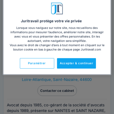
l’indemnisation des victimes, le droit de la famille et
des successions, le droit du travail, les...
Lire la suite
Juritravail protège votre vie privée
Lorsque vous naviguez sur notre site, nous recueillons des
informations pour mesurer l’audience, améliorer notre site, interagir
avec vous et vous présenter des offres personnalisées. En les
autorisant, votre navigation sera simplifiée.
Vous avez le droit de changer d’avis à tout moment en cliquant sur le
bouton cookie en bas à gauche de chaque page Juritravail.com
Cabinet SCP CADORET-TOUSSAINT
DENIS & ASSOCIÉS
Paramétrer
Accepter & continuer
Avocat au barreau de Saint-Nazaire
Loire-Atlantique
,
Saint-Nazaire, 44600
Contacter ce cabinet
Avocat depuis 1985, co-gérant de la société d'avocats
depuis 1989, présente sur NANTES et SAINT NAZAIRE,