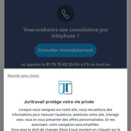
Vous souhaitez une consultation par
téléphone ?
Consulter immédiatement
ou appelez le
01 75 75 42 33
(8h à 21h du lundi au
vendredi)
Reporter sans choisir
Vous êtes avocat ?
Juritravail protège votre vie privée
Présentation
Lorsque vous naviguez sur notre site, nous recueillons des
informations pour mesurer l’audience, améliorer notre site, interagir
avec vous et vous présenter des offres personnalisées. En les
autorisant, votre navigation sera simplifiée.
Maître Inna SHVEDA
est avocate au barreau de Clermont-
Vous avez le droit de changer d’avis à tout moment en cliquant sur le