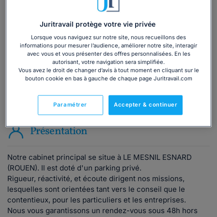
téléphone ?
Juritravail protège votre vie privée
Consulter immédiatement
Lorsque vous naviguez sur notre site, nous recueillons des
informations pour mesurer l’audience, améliorer notre site, interagir
avec vous et vous présenter des offres personnalisées. En les
ou appelez le
01 75 75 42 33
(8h à 21h du lundi au
autorisant, votre navigation sera simplifiée.
vendredi)
Vous avez le droit de changer d’avis à tout moment en cliquant sur le
bouton cookie en bas à gauche de chaque page Juritravail.com
Vous êtes avocat ?
Paramétrer
Accepter & continuer
Présentation
Notre cabinet principal se situe à LE MESNIL ESNARD
(ROUEN). Il est doté d'un parking privé.
Rigueur, réactivité, et écoute dirigent nos missions,
lesquelles sont orientées tant vers le conseil que le
contentieux, pour les particuliers et les entreprises.
Nous vous garantissons un rendez-vous sous 48h hors