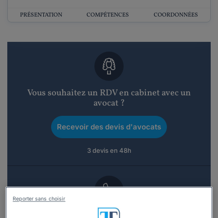
PRÉSENTATION
COMPÉTENCES
COORDONNÉES
Vous souhaitez un RDV en cabinet avec un
avocat ?
Recevoir des devis d'avocats
3 devis en 48h
Reporter sans choisir
Vous souhaitez une consultation par