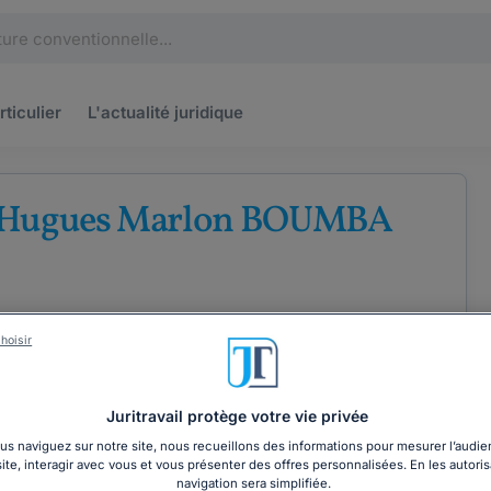
rticulier
L'actualité
juridique
 Hugues Marlon BOUMBA
hoisir
ÉTENCES
COORDONNÉES
Juritravail protège votre vie privée
s naviguez sur notre site, nous recueillons des informations pour mesurer l’audie
site, interagir avec vous et vous présenter des offres personnalisées. En les autoris
navigation sera simplifiée.