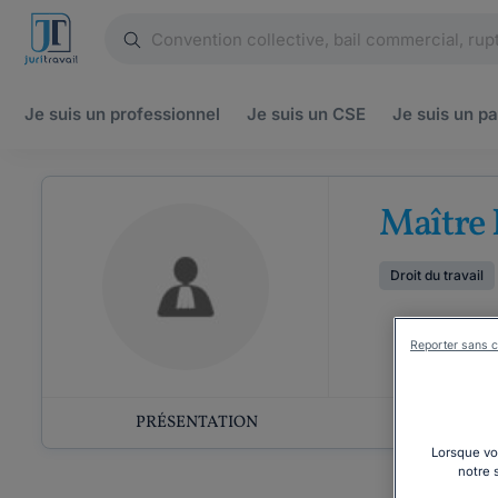
Je suis un
professionnel
Je suis un
CSE
Je suis un
pa
Maître
Droit du travail
Reporter sans c
PRÉSENTATION
COMP
Lorsque vou
notre 