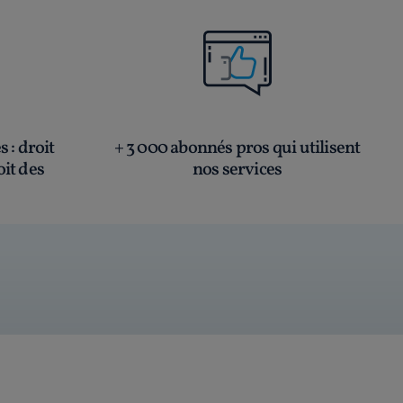
és
: droit
+ 3 000 abonnés pros qui utilisent
oit des
nos services