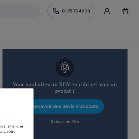
01 75 75 42 33
Vous souhaitez un RDV en cabinet avec un
avocat ?
Recevoir des devis d'avocats
3 devis en 48h
nce, améliorer
ant, votre