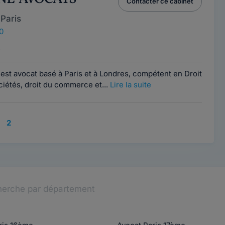
Contacter ce cabinet
Paris
0
e
st avocat basé à Paris et à Londres, compétent en Droit
ociétés, droit du commerce et...
Lire la suite
2
erche par département