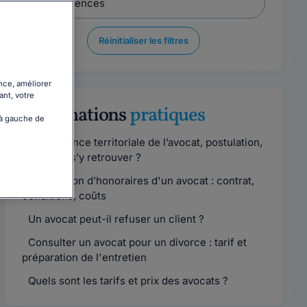
Réinitialiser les filtres
nce, améliorer
ant, votre
Informations
pratiques
 à gauche de
Compétence territoriale de l’avocat, postulation,
comment s’y retrouver ?
Convention d’honoraires d'un avocat : contrat,
conditions, coûts
Un avocat peut-il refuser un client ?
Consulter un avocat pour un divorce : tarif et
préparation de l'entretien
Quels sont les tarifs et prix des avocats ?