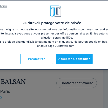
OUHAIR
Contacter cet avocat
hoisir
0
ans, je suis généraliste, ce qui me permet de répondre,
Juritravail protège votre vie privée
 questions de façon...
Lire la suite
s naviguez sur notre site, nous recueillons des informations pour mesurer l’audie
site, interagir avec vous et vous présenter des offres personnalisées. En les autoris
navigation sera simplifiée.
 le droit de changer d’avis à tout moment en cliquant sur le bouton cookie en bas
 KOROGHLI
chaque page Juritravail.com
Contacter cet avocat
Paris
Paramétrer
Accepter & continuer
0
n BALSAN
Contacter cet avocat
Paris
0