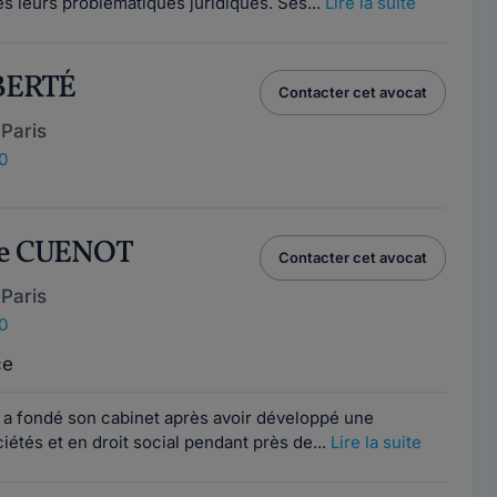
es leurs problématiques juridiques. Ses...
Lire la suite
BERTÉ
Contacter cet avocat
Paris
0
ne CUENOT
Contacter cet avocat
Paris
0
ce
a fondé son cabinet après avoir développé une
iétés et en droit social pendant près de...
Lire la suite