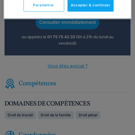
Vous souhaitez une consultation par
Paramétrer
Accepter & continuer
téléphone ?
Consulter immédiatement
ou appelez le
01 75 75 42 33
(8h à 21h du lundi au
vendredi)
Vous êtes avocat ?
Compétences
DOMAINES DE COMPÉTENCES
Droit du travail
Droit de la famille
Droit pénal