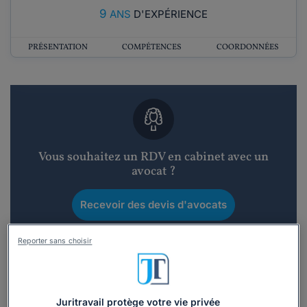
9
ANS
D'EXPÉRIENCE
PRÉSENTATION
COMPÉTENCES
COORDONNÉES
Vous souhaitez un RDV en cabinet avec un
avocat ?
Recevoir des devis d'avocats
3 devis en 48h
Reporter sans choisir
Juritravail protège votre vie privée