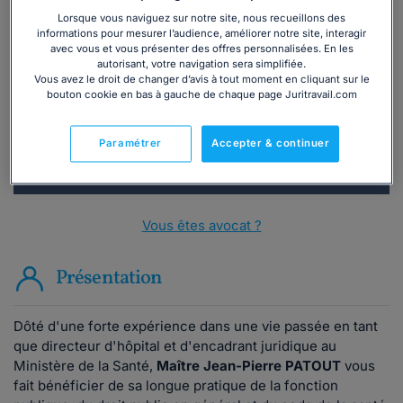
Lorsque vous naviguez sur notre site, nous recueillons des
Vous souhaitez une consultation par
informations pour mesurer l’audience, améliorer notre site, interagir
téléphone ?
avec vous et vous présenter des offres personnalisées. En les
autorisant, votre navigation sera simplifiée.
Vous avez le droit de changer d’avis à tout moment en cliquant sur le
Consulter immédiatement
bouton cookie en bas à gauche de chaque page Juritravail.com
ou appelez le
01 75 75 42 33
(8h à 21h du lundi au
Paramétrer
Accepter & continuer
vendredi)
Vous êtes avocat ?
Présentation
Dôté d'une forte expérience dans une vie passée en tant
que directeur d'hôpital et d'encadrant juridique au
Ministère de la Santé,
Maître Jean-Pierre PATOUT
vous
fait bénéficier de sa longue pratique de la fonction