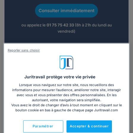
Consulter immédiatement
ou appelez le
01 75 75 42 33
(8h à 21h du lundi au
vendredi)
Reporter sans choisir
Vous êtes avocat ?
Présentation
Juritravail protège votre vie privée
Lorsque vous naviguez sur notre site, nous recueillons des
Avocat de terrain au quotidien, je privilégie une approche
informations pour mesurer l’audience, améliorer notre site, interagir
concrète et efficace du Droit du travail au service de
avec vous et vous présenter des offres personnalisées. En les
mes clients.
autorisant, votre navigation sera simplifiée.
Vous avez le droit de changer d’avis à tout moment en cliquant sur le
bouton cookie en bas à gauche de chaque page Juritravail.com
Une double formation en Droit du Travail et Droit Privé
complétée par une expérience opérationnelle de plus de
vingt années au sein de grands groupes en qualité de
Paramétrer
Accepter & continuer
Responsable Juridique Social et Responsable des