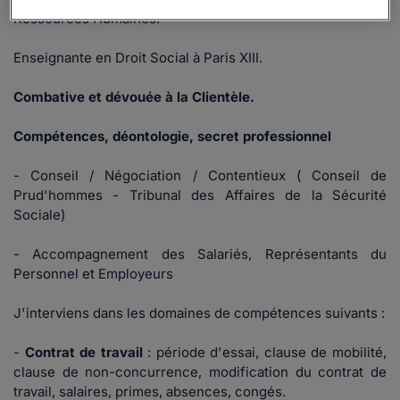
Ressources Humaines.
Enseignante en Droit Social à Paris XIII.
Combative et dévouée à la Clientèle.
Compétences, déontologie, secret professionnel
- Conseil / Négociation / Contentieux ( Conseil de
Prud'hommes - Tribunal des Affaires de la Sécurité
Sociale)
- Accompagnement des Salariés, Représentants du
Personnel et Employeurs
J'interviens dans les domaines de compétences suivants :
-
Contrat de travail
: période d'essai, clause de mobilité,
clause de non-concurrence, modification du contrat de
travail, salaires, primes, absences, congés.