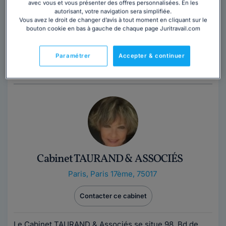
Contacter ce cabinet
avec vous et vous présenter des offres personnalisées. En les
autorisant, votre navigation sera simplifiée.
Vous avez le droit de changer d’avis à tout moment en cliquant sur le
bouton cookie en bas à gauche de chaque page Juritravail.com
Avocate au barreau de Paris et docteur en droit des
affaires, j'interviens en droit des sociétés pour
accompagner mes clients en conseil comme...
Lire la
Paramétrer
Accepter & continuer
suite
Cabinet TAURAND & ASSOCIÉS
Paris
,
Paris 17ème, 75017
Contacter ce cabinet
Le Cabinet TAURAND & Associés se situe 98, Bd de