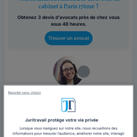
cabinet à Paris 17ème ?
Obtenez 3 devis d'avocats près de chez vous
sous 48 heures.
Trouver un avocat
Cabinet NEDRA ABDELMOUMEN
Reporter sans choisir
Avocat au barreau de Paris
Paris
,
Paris 17ème, 75017
Juritravail protège votre vie privée
8 années d'expérience
Lorsque vous naviguez sur notre site, nous recueillons des
informations pour mesurer l’audience, améliorer notre site, interagir