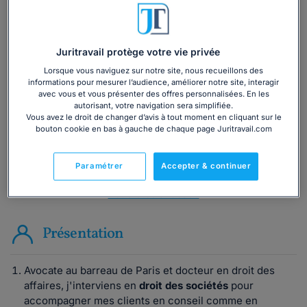
Vous souhaitez une consultation par
Juritravail protège votre vie privée
téléphone ?
Lorsque vous naviguez sur notre site, nous recueillons des
informations pour mesurer l’audience, améliorer notre site, interagir
Consulter immédiatement
avec vous et vous présenter des offres personnalisées. En les
autorisant, votre navigation sera simplifiée.
Vous avez le droit de changer d’avis à tout moment en cliquant sur le
ou appelez le
01 75 75 42 33
(8h à 21h du lundi au
bouton cookie en bas à gauche de chaque page Juritravail.com
vendredi)
Paramétrer
Accepter & continuer
Vous êtes avocat ?
Présentation
Avocate au barreau de Paris et docteur en droit des
affaires, j'interviens en
droit des sociétés
pour
accompagner mes clients en conseil comme en