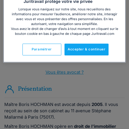
Juritravail protège votre vie privée
Vous souhaitez une consultation par
Lorsque vous naviguez sur notre site, nous recueillons des
informations pour mesurer l’audience, améliorer notre site, interagir
téléphone ?
avec vous et vous présenter des offres personnalisées. En les
autorisant, votre navigation sera simplifiée.
Vous avez le droit de changer d’avis à tout moment en cliquant sur le
Consulter immédiatement
bouton cookie en bas à gauche de chaque page Juritravail.com
ou appelez le
01 75 75 42 33
(8h à 21h du lundi au
Paramétrer
Accepter & continuer
vendredi)
Vous êtes avocat ?
Présentation
Maître Boris HOCHMAN est avocat depuis
2005
. Il vous
reçoit au sein de son cabinet au 11 avenue Stéphane
Mallarmé à Paris (75017).
Maître Boris HOCHMAN opère en
droit de l'immobilier