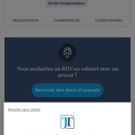
Droits fondamentaux
PRÉSENTATION
COMPÉTENCES
COORDONNÉES
Vous souhaitez un RDV en cabinet avec un
avocat ?
Recevoir des devis d'avocats
3 devis en 48h
Reporter sans choisir