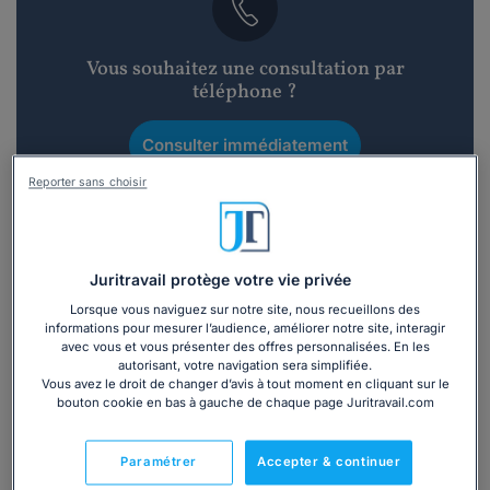
Vous souhaitez une consultation par
téléphone ?
Consulter immédiatement
Reporter sans choisir
ou appelez le
01 75 75 42 33
(8h à 21h du lundi au
vendredi)
Juritravail protège votre vie privée
Vous êtes avocat ?
Lorsque vous naviguez sur notre site, nous recueillons des
informations pour mesurer l’audience, améliorer notre site, interagir
avec vous et vous présenter des offres personnalisées. En les
Présentation
autorisant, votre navigation sera simplifiée.
Vous avez le droit de changer d’avis à tout moment en cliquant sur le
bouton cookie en bas à gauche de chaque page Juritravail.com
Avocat au Barreau de Paris depuis mars 2002, j'ai
développé une activité essentiellement tournée vers le
Paramétrer
Accepter & continuer
droitd es assurances et de la responsabilité civile.