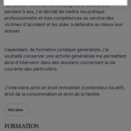
Après avoir défendu les compagnies d'assurances
pendant 5 ans, j'ai décidé de mettre ma pratique
professionnelle et mes compétences au service des
victimes d'accident et les aider à défendre au mieux leur
dossier.
Cependant, de formation juridique généraliste, j'ai
souhaité conserver une activité généraliste me permettant
ainsi d'intervenir dans des dossiers concernant la vie
courante des particuliers.
J'interviens ainsi en droit immobilier (contentieux locatif),
droit de la consommation et droit de la famille.
Voir plus
FORMATION