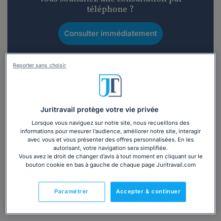
téléphone ?
Consulter immédiatement
ou appelez le
01 75 75 42 33
(8h à 21h du lundi au
Reporter sans choisir
vendredi)
Vous êtes avocat ?
Juritravail protège votre vie privée
Lorsque vous naviguez sur notre site, nous recueillons des
Présentation
informations pour mesurer l’audience, améliorer notre site, interagir
avec vous et vous présenter des offres personnalisées. En les
autorisant, votre navigation sera simplifiée.
Vous avez le droit de changer d’avis à tout moment en cliquant sur le
L’avocat est un acteur ouvert sur son monde : fort de cette
bouton cookie en bas à gauche de chaque page Juritravail.com
vision, Maître MOSER est à la fois avocat, mandataire en
transactions immobilières, formateur et examinateur.
Paramétrer
Accepter & continuer
·
Avocat au barreau de Paris.