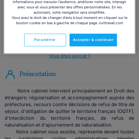
informations pour mesurer l’audience, améliorer notre site, interagir
avec vous et vous présenter des offres personnalisées. En les
Consulter immédiatement
autorisant, votre navigation sera simplifiée.
Vous avez le droit de changer d’avis à tout moment en cliquant sur le
bouton cookie en bas à gauche de chaque page Juritravail.com
ou appelez le
01 75 75 42 33
(8h à 21h du lundi au
vendredi)
Paramétrer
Accepter & continuer
Vous êtes avocat ?
Présentation
Notre cabinet intervient principalement en Droit des
étrangers: régularisation et accompagnement auprès des
préfectures, recours contre décisions de refus de titre de
séjour, d'obligation de quitter le territoire français (OQTF),
d'interdiction du territoire français, de refus de
naturalisation et d'ajournement de naturalisation.
Notre cabinet vous assiste, représente devant toutes
les juridictions, civiles, administratives, pénales