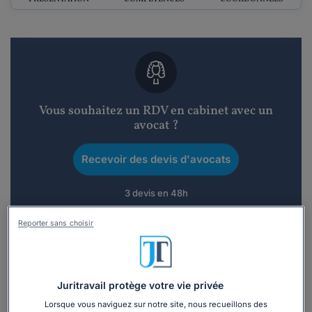
Vous souhaitez un RDV en cabinet avec un
avocat ?
Recevoir des devis d'avocats
3 devis en 48h
Reporter sans choisir
Juritravail protège votre vie privée
Vous souhaitez une consultation par
téléphone ?
Lorsque vous naviguez sur notre site, nous recueillons des