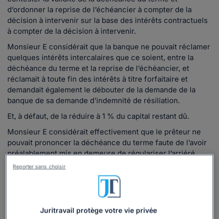
d’ordonner la reprise de l’échéancier à compter de la
décision à intervenir sur la base des intérêts contractuels
à compter de la décision à intervenir.
Monsieur E considérait que la banque ne pouvait réclamer
quelques intérêts intercalaires que ce soient, entre la
déchéance du terme et la reprise de l’échéancier, et
réclamait à toute fin des intérêts à titre forfaitaire et
demandait également le débouter de la demande de la
banque de sa demande d’indemnité de résiliation.
Et, à défaut, de la réduire à 1 % du capital restant dû.
Monsieur E considérait effectivement que le prêteur ne
pouvait prononcer la déchéance du terme faute de l’avoir
préalablement mis en demeure de régulariser l’arriéré.
Reporter sans choisir
La contestation de la validité de la déchéance
du terme
Monsieur E indique que la
clause d’exigibilité anticipée
Juritravail protège votre vie privée
du prêt
stipule que la totalité des sommes restant dues